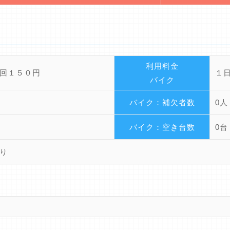
利用料金
回１５０円
１
バイク
バイク：補欠者数
0人
バイク：空き台数
0台
り