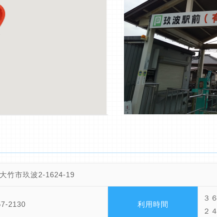
竹市玖波2-1624-19
３
57-2130
利用時間
２