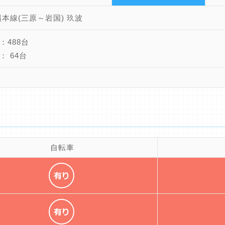
陽本線(三原～岩国) 玖波
：488台
： 64台
自転車