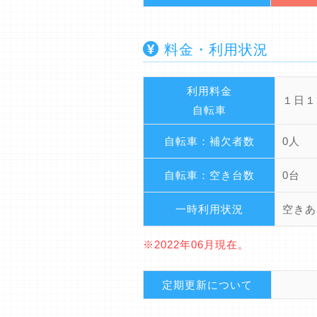
料金・利用状況
利用料金
１日１
自転車
自転車：補欠者数
0人
自転車：空き台数
0台
一時利用状況
空きあ
※2022年06月現在。
定期更新について