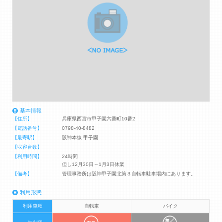
基本情報
【住所】
兵庫県西宮市甲子園六番町10番2
【電話番号】
0798-40-8482
【最寄駅】
阪神本線 甲子園
【収容台数】
【利用時間】
24時間
但し12月30日～1月3日休業
【備考】
管理事務所は阪神甲子園北第３自転車駐車場内にあります。
利用形態
利用車種
自転車
バイク