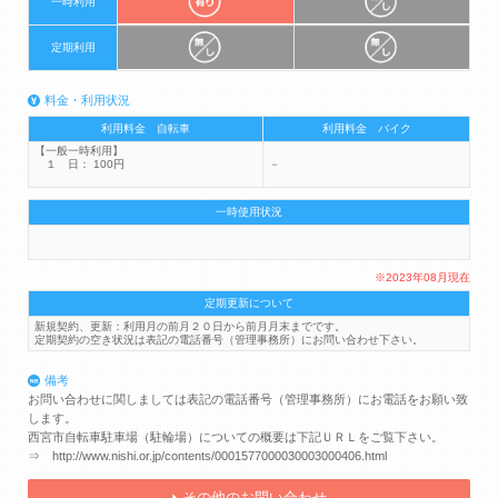
一時利用
定期利用
料金・利用状況
利用料金 自転車
利用料金 バイク
【一般一時利用】
１ 日： 100円
－
一時使用状況
※2023年08月現在
定期更新について
新規契約、更新：利用月の前月２０日から前月月末までです。
定期契約の空き状況は表記の電話番号（管理事務所）にお問い合わせ下さい。
備考
お問い合わせに関しましては表記の電話番号（管理事務所）にお電話をお願い致
します。
西宮市自転車駐車場（駐輪場）についての概要は下記ＵＲＬをご覧下さい。
⇒ http://www.nishi.or.jp/contents/0001577000030003000406.html
その他のお問い合わせ