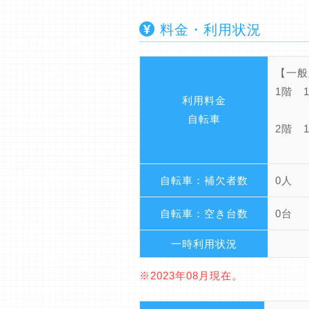
料金・利用状況
【一般
1階 1
利用料金
3ヶ
自転車
2階 1
3ヶ
自転車：補欠者数
0人
自転車：空き台数
0台
一時利用状況
※2023年08月現在。