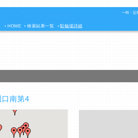
一時・定期
HOME
検索結果一覧
駐輪場詳細
園口南第4