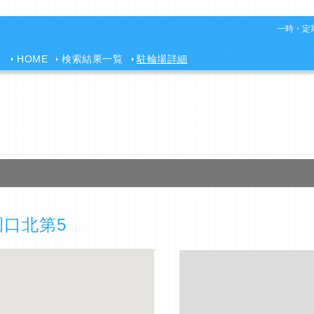
一時・定期
HOME
検索結果一覧
駐輪場詳細
園口北第5