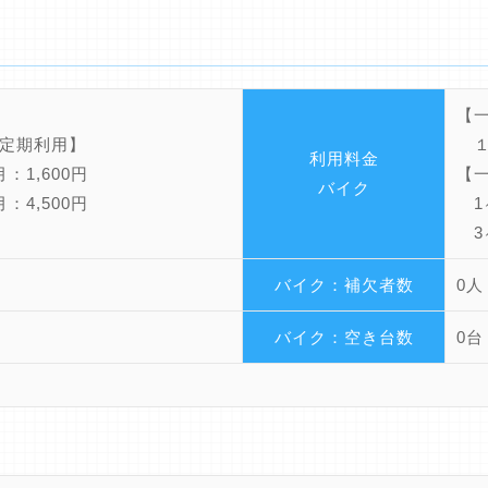
【
定期利用】
１ 
利用料金
：1,600円
【
バイク
：4,500円
1ヶ
3ヶ
バイク：補欠者数
0人
バイク：空き台数
0台