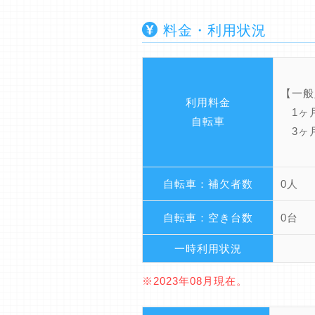
料金・利用状況
【一般
利用料金
1ヶ月
自転車
3ヶ月
自転車：補欠者数
0人
自転車：空き台数
0台
一時利用状況
※2023年08月現在。