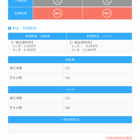
一時利用
定期利用
料金・利用状況
利用料金 自転車
利用料金 バイク
【一般定期利用】
【一般定期利用】
1ヶ月：2,200円
1ヶ月： 4,400円
3ヶ月：6,300円
3ヶ月：12,900円
自転車
補欠者数
0人
空き台数
0台
バイク
補欠者数
0人
空き台数
0台
一時使用状況
※2023年08月現在