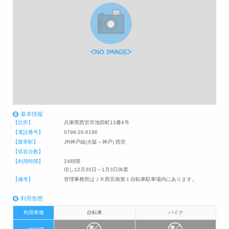
基本情報
【住所】
兵庫県西宮市池田町13番4号
【電話番号】
0798-26-6196
【最寄駅】
JR神戸線(大阪～神戸) 西宮
【収容台数】
【利用時間】
24時間
但し12月30日～1月3日休業
【備考】
管理事務所はＪＲ西宮南第１自転車駐車場内にあります。
利用形態
利用車種
自転車
バイク