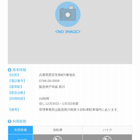
基本情報
【住所】
兵庫県西宮市寿町5番地先
【電話番号】
0798-26-3506
【最寄駅】
阪急神戸本線 夙川
【収容台数】
【利用時間】
24時間
但し12月30日～1月3日休業
【備考】
管理事務所は阪急夙川南第３自転車駐車場内にあります。
利用形態
利用車種
自転車
バイク