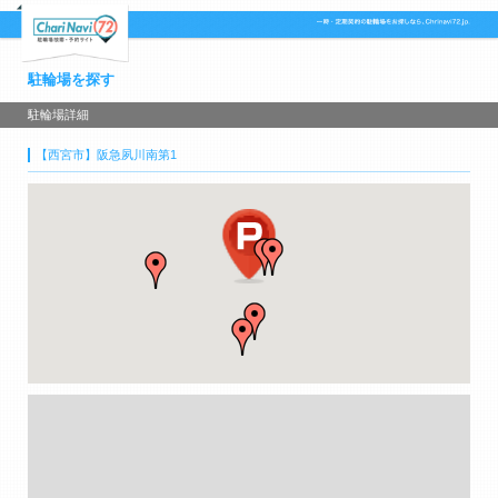
駐輪場を探す
駐輪場詳細
【西宮市】阪急夙川南第1