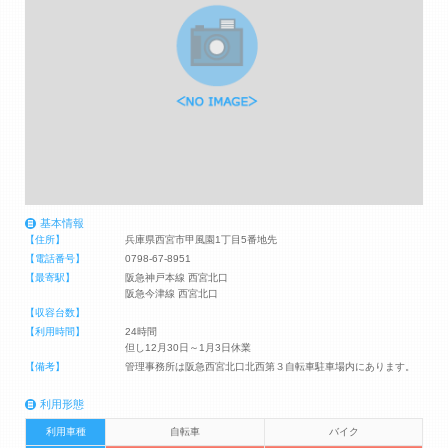
基本情報
【住所】
兵庫県西宮市甲風園1丁目5番地先
【電話番号】
0798-67-8951
【最寄駅】
阪急神戸本線 西宮北口
阪急今津線 西宮北口
【収容台数】
【利用時間】
24時間
但し12月30日～1月3日休業
【備考】
管理事務所は阪急西宮北口北西第３自転車駐車場内にあります。
利用形態
利用車種
自転車
バイク