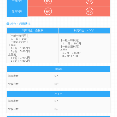
一時利用
定期利用
料金・利用状況
利用料金 自転車
利用料金 バイク
【一般一時利用】
１ 日： 100円
【一般一時利用】
【一般定期利用】
１ 日： 200円
上屋有
【一般定期利用】
1ヶ月：1,900円
上屋有
3ヶ月：5,400円
1ヶ月 3,800円
上屋無
3ヶ月11,100円
1ヶ月：1,600円
3ヶ月：4,500円
自転車
補欠者数
0人
空き台数
0台
バイク
補欠者数
0人
空き台数
0台