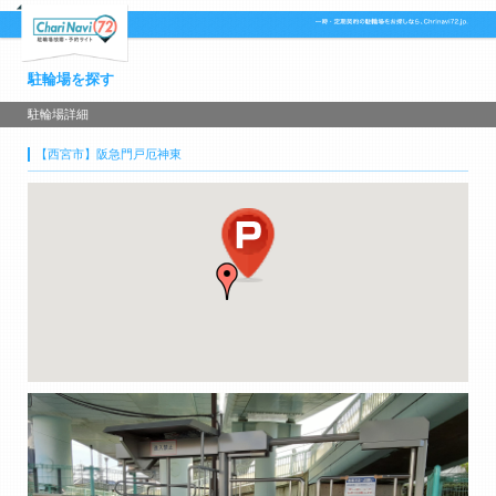
駐輪場を探す
駐輪場詳細
【西宮市】阪急門戸厄神東