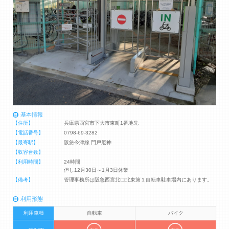
基本情報
【住所】
兵庫県西宮市下大市東町1番地先
【電話番号】
0798-69-3282
【最寄駅】
阪急今津線 門戸厄神
【収容台数】
【利用時間】
24時間
但し12月30日～1月3日休業
【備考】
管理事務所は阪急西宮北口北東第１自転車駐車場内にあります。
利用形態
利用車種
自転車
バイク