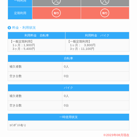
一時利用
定期利用
料金・利用状況
利用料金 自転車
利用料金 バイク
【一般定期利用】
【一般定期利用】
1ヶ月：1,900円
1ヶ月： 3,800円
3ヶ月：5,400円
3ヶ月：11,100円
自転車
補欠者数
0人
空き台数
0台
バイク
補欠者数
0人
空き台数
0台
一時使用状況
ｺｲﾝﾎﾟｽﾄ有り
※2023年08月現在