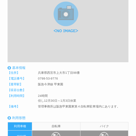
基本情報
【住所】
兵庫県西宮市上大市1丁目98番
【電話番号】
0798-53-9776
【最寄駅】
阪急今津線 甲東園
【収容台数】
【利用時間】
24時間
但し12月30日～1月3日休業
【備考】
管理事務所は阪急甲東園東第４自転車駐車場内にあります。
利用形態
利用車種
自転車
バイク