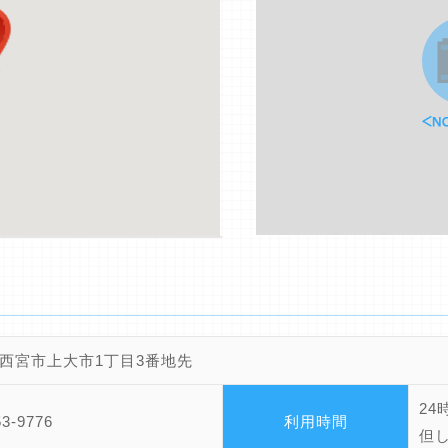
西宮市上大市1丁目3番地先
24
53-9776
利用時間
但し