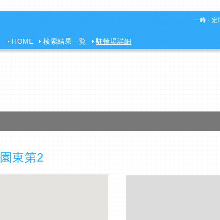
一時・定期
HOME
検索結果一覧
駐輪場詳細
園東第2