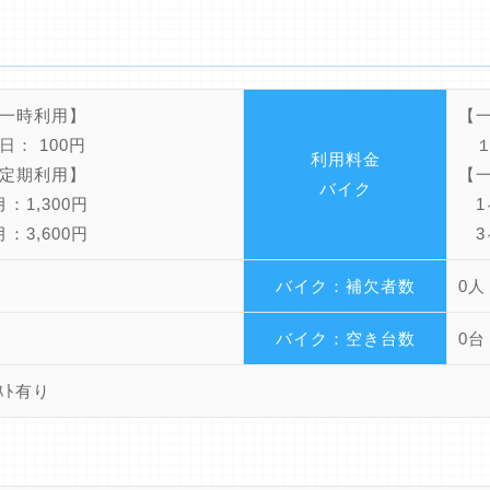
一時利用】
【
： 100円
１ 
利用料金
定期利用】
【
バイク
：1,300円
1ヶ
：3,600円
3ヶ
バイク：補欠者数
0人
バイク：空き台数
0台
ﾟｽﾄ有り