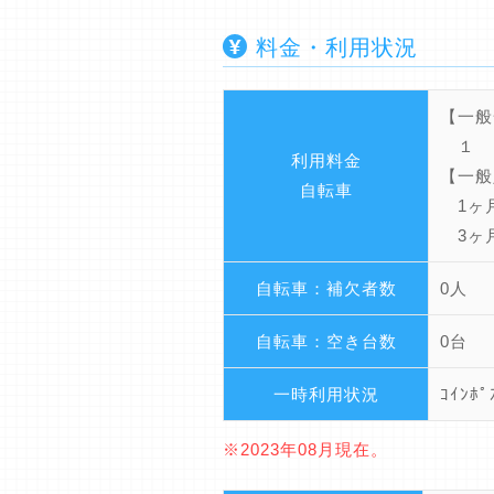
料金・利用状況
【一般
１ 日
利用料金
【一般
自転車
1ヶ月
3ヶ月
自転車：補欠者数
0人
自転車：空き台数
0台
一時利用状況
ｺｲﾝﾎ
※2023年08月現在。