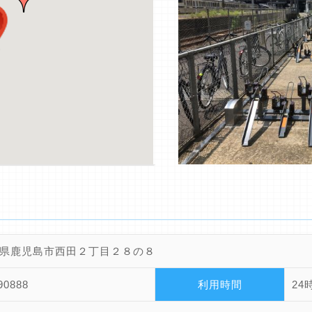
県鹿児島市西田２丁目２８の８
90888
利用時間
24