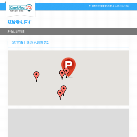
駐輪場を探す
駐輪場詳細
【西宮市】阪急夙川東第2