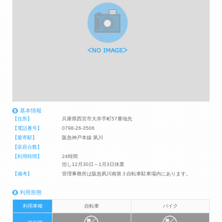
基本情報
【住所】
兵庫県西宮市大井手町57番地先
【電話番号】
0798-26-3506
【最寄駅】
阪急神戸本線 夙川
【収容台数】
【利用時間】
24時間
但し12月30日～1月3日休業
【備考】
管理事務所は阪急夙川南第３自転車駐車場内にあります。
利用形態
利用車種
自転車
バイク