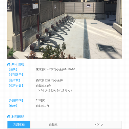
基本情報
【住所】
東京都小平市花小金井1-10-10
【電話番号】
【最寄駅】
西武新宿線 花小金井
【収容台数】
自転車43台
（バイクはとめられません）
【利用時間】
24時間
【備考】
自動車2台
利用形態
利用車種
自転車
バイク