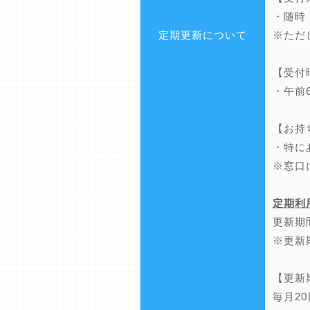
・随時
定期更新について
※ただ
【受付
・午前
【お持
・特に
※窓口
定期利
更新期
※更新
【更新
毎月2