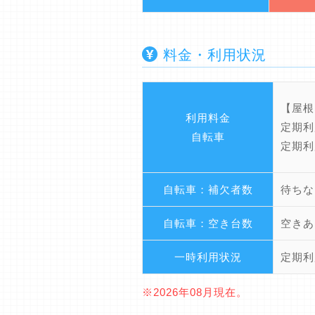
料金・利用状況
【屋根
利用料金
定期利
自転車
定期利
自転車：補欠者数
待ちな
自転車：空き台数
空きあ
一時利用状況
定期利
※2026年08月現在。