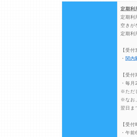
定期利
定期利
空きが
定期利
【受付
・
関内
【受付
・毎月
※ただ
※なお
翌日ま
【受付
・午前