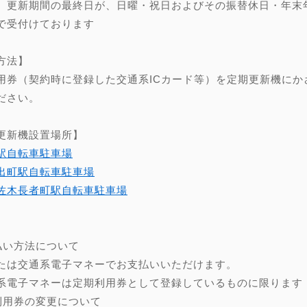
、更新期間の最終日が、日曜・祝日およびその振替休日・年末年始（
で受付けております
方法】
用券（契約時に登録した交通系ICカード等）を定期更新機にか
ださい。
更新機設置場所】
駅自転車駐車場
出町駅自転車駐車場
佐木長者町駅自転車駐車場
】
払い方法について
たは交通系電子マネーでお支払いいただけます。
系電子マネーは定期利用券として登録しているものに限ります
利用券の変更について