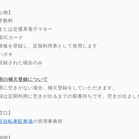
ち物】
手数料
または交通系電子マネー
系ICカード
情報を登録し、定期利用券として使用します
ハガキ
登録された場合のみ
用の補欠登録について
用に空きがない場合、補欠登録をしていただきます。
録は定期利用に空きが出るまでの順番待ちです。空きが出まし
窓口】
駅自転車駐車場
の管理事務所
期間】