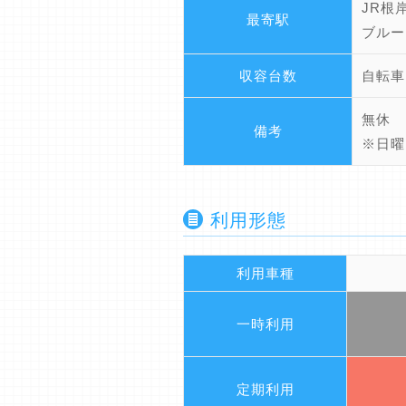
JR根
最寄駅
ブルー
収容台数
自転車
無休
備考
※日曜
利用形態
利用車種
一時利用
定期利用