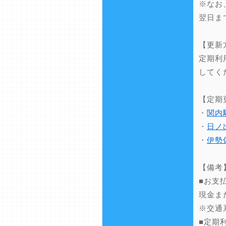
※なお
翌日ま
【更新
定期利
してく
【定期
・
関内
・
日ノ
・
伊勢
【備考
■お支
現金ま
※交通
■定期