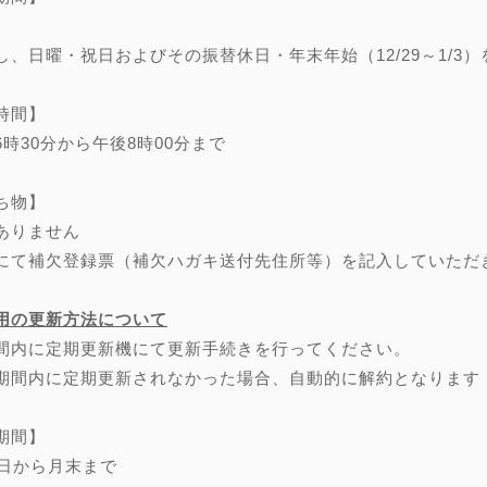
し、日曜・祝日およびその振替休日・年末年始（12/29～1/3）
時間】
6時30分から午後8時00分まで
ち物】
ありません
にて補欠登録票（補欠ハガキ送付先住所等）を記入していただ
用の更新方法について
間内に定期更新機にて更新手続きを行ってください。
期間内に定期更新されなかった場合、自動的に解約となります
期間】
0日から月末まで