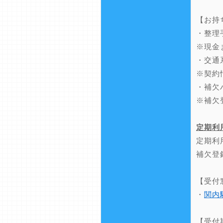
【お持
・整理
※現金
・交通
※契約
・補欠
※補欠
定期利
定期利
補欠登
【受付
・
関内
【受付