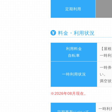
定期利用
料金・利用状況
利用料金
【屋根
自転車
一時利
一時券
一時利用状況
い。
満空状
※2026年08月現在。
一時利
定期更新について