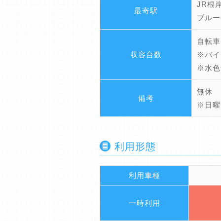
JR根
最寄駅
ブルー
自転車
収容台数
※バイ
※水色
無休
備考
※日曜
利用形態
利用車種
一時利用