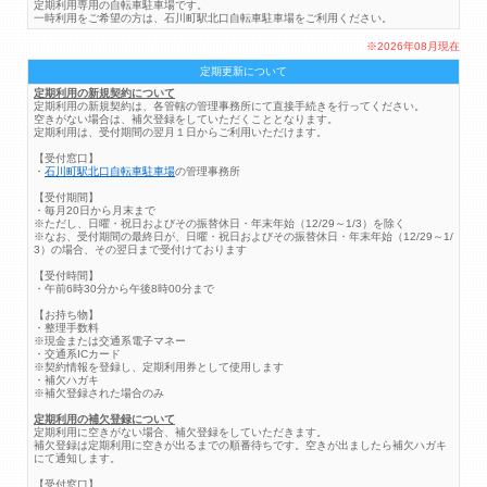
定期利用専用の自転車駐車場です。
一時利用をご希望の方は、石川町駅北口自転車駐車場をご利用ください。
※2026年08月現在
定期更新について
定期利用の新規契約について
定期利用の新規契約は、各管轄の管理事務所にて直接手続きを行ってください。
空きがない場合は、補欠登録をしていただくこととなります。
定期利用は、受付期間の翌月１日からご利用いただけます。
【受付窓口】
・
石川町駅北口自転車駐車場
の管理事務所
【受付期間】
・毎月20日から月末まで
※ただし、日曜・祝日およびその振替休日・年末年始（12/29～1/3）を除く
※なお、受付期間の最終日が、日曜・祝日およびその振替休日・年末年始（12/29～1/
3）の場合、その翌日まで受付けております
【受付時間】
・午前6時30分から午後8時00分まで
【お持ち物】
・整理手数料
※現金または交通系電子マネー
・交通系ICカード
※契約情報を登録し、定期利用券として使用します
・補欠ハガキ
※補欠登録された場合のみ
定期利用の補欠登録について
定期利用に空きがない場合、補欠登録をしていただきます。
補欠登録は定期利用に空きが出るまでの順番待ちです。空きが出ましたら補欠ハガキ
にて通知します。
【受付窓口】