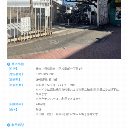
基本情報
【住所】
神奈川県横浜市中区松影町一丁目1先
【電話番号】
0120-929-293
【最寄駅】
JR根岸線 石川町
【収容台数】
自転車：589台・バイク：79台
※バイクは原動機付自転車および自動二輪車(排気量125cc以下)に
限ります
※水色ナンバーはご利用できません
【利用時間】
24時間
【備考】
無休
※日曜・祝日・年末年始(12/29～1/3)は無料です
利用形態