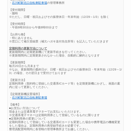
・
石川町駅北口自転車駐車場
の管理事務所
【受付期間】
・随時
※ただし、日曜・祝日およびその振替休日・年末年始（12/29～1/3）を除く
【受付時間】
・午前6時30分から午後8時00分まで
【お持ち物】
・特にありません
※窓口にて補欠登録票（補欠ハガキ送付先住所等）を記入していただきます
定期利用の更新方法について
更新期間内に定期更新機にて更新手続きを行ってください。
※更新期間内に定期更新されなかった場合、自動的に解約となります
【更新期間】
毎月20日から月末まで
※なお、更新期間の最終日が、日曜・祝日およびその振替休日・年末年始（12/29～1/
3）の場合、その翌日まで受付けております
【更新方法】
定期利用券（契約時に登録した交通系ICカード等）を定期更新機にかざし、画面の案
内に従って更新してください。
【定期更新機設置場所】
・
石川町駅北口自転車駐車場
【備考】
■お支払い方法について
現金または交通系電子マネーでお支払いいただけます。
※交通系電子マネーは定期利用券として登録しているものに限ります
■定期利用券の変更について
定期利用券として登録している交通系ICカードを変更した場合や携帯電話の機種変更
をした場合は、定期利用券の再登録手続きが必要です。
整理員配置時間内に各管轄の管理事務所までお越しください。