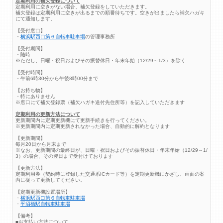
定期利用の補欠登録について
定期利用に空きがない場合、補欠登録をしていただきます。
補欠登録は定期利用に空きが出るまでの順番待ちです。空きが出ましたら補欠ハガキ
にて通知します。
【受付窓口】
・
横浜駅西口第６自転車駐車場
の管理事務所
【受付期間】
・随時
※ただし、日曜・祝日およびその振替休日・年末年始（12/29～1/3）を除く
【受付時間】
・午前6時30分から午後8時00分まで
【お持ち物】
・特にありません
※窓口にて補欠登録票（補欠ハガキ送付先住所等）を記入していただきます
定期利用の更新方法について
更新期間内に定期更新機にて更新手続きを行ってください。
※更新期間内に定期更新されなかった場合、自動的に解約となります
【更新期間】
毎月20日から月末まで
※なお、更新期間の最終日が、日曜・祝日およびその振替休日・年末年始（12/29～1/
3）の場合、その翌日まで受付けております
【更新方法】
定期利用券（契約時に登録した交通系ICカード等）を定期更新機にかざし、画面の案
内に従って更新してください。
【定期更新機設置場所】
・
横浜駅西口第６自転車駐車場
・
平沼橋駅自転車駐車場
【備考】
■お支払い方法について