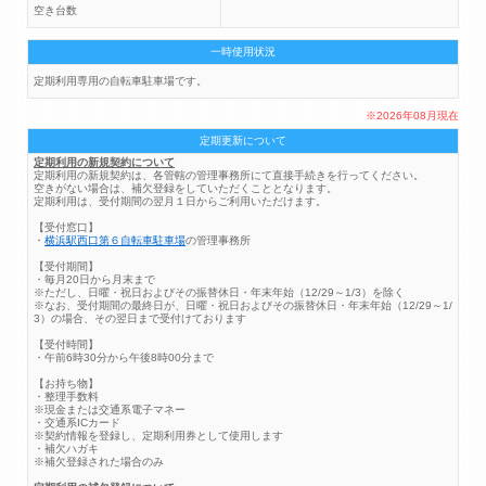
空き台数
一時使用状況
定期利用専用の自転車駐車場です。
※2026年08月現在
定期更新について
定期利用の新規契約について
定期利用の新規契約は、各管轄の管理事務所にて直接手続きを行ってください。
空きがない場合は、補欠登録をしていただくこととなります。
定期利用は、受付期間の翌月１日からご利用いただけます。
【受付窓口】
・
横浜駅西口第６自転車駐車場
の管理事務所
【受付期間】
・毎月20日から月末まで
※ただし、日曜・祝日およびその振替休日・年末年始（12/29～1/3）を除く
※なお、受付期間の最終日が、日曜・祝日およびその振替休日・年末年始（12/29～1/
3）の場合、その翌日まで受付けております
【受付時間】
・午前6時30分から午後8時00分まで
【お持ち物】
・整理手数料
※現金または交通系電子マネー
・交通系ICカード
※契約情報を登録し、定期利用券として使用します
・補欠ハガキ
※補欠登録された場合のみ