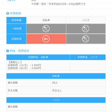
※日曜・祝日・年末年始(12/29～1/3)は無料です
利用形態
利用車種
自転車
バイク
一時利用
定期利用
料金・利用状況
利用料金 自転車
利用料金 バイク
【屋根なし】
定期利用（1か月）：1,500円
定期利用（3か月）：4,500円
自転車
補欠者数
69人
空き台数
空きなし
バイク
補欠者数