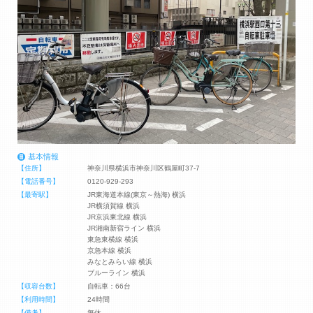
基本情報
【住所】
神奈川県横浜市神奈川区鶴屋町37-7
【電話番号】
0120-929-293
【最寄駅】
JR東海道本線(東京～熱海) 横浜
JR横須賀線 横浜
JR京浜東北線 横浜
JR湘南新宿ライン 横浜
東急東横線 横浜
京急本線 横浜
みなとみらい線 横浜
ブルーライン 横浜
【収容台数】
自転車：66台
【利用時間】
24時間
【備考】
無休