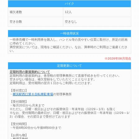
バイク
補欠者数
12人
空き台数
空きなし
一時使用状況
一時券売機で一時利用券を購入し、ハンドル等の見やすい位置に取付け、所定の区画
に停めてください。
満空状況については、現地をご確認ください。なお、満車時のご利用はご遠慮くださ
い。
※2026年08月現在
定期更新について
定期利用の新規契約について
定期利用の新規契約は、各管轄の管理事務所にて直接手続きを行ってください。
空きがない場合は、補欠登録をしていただくこととなります。
定期利用は、受付期間の翌月１日からご利用いただけます。
【受付窓口】
・
横浜駅西口第６自転車駐車場
の管理事務所
【受付期間】
・毎月20日から月末まで
※ただし、日曜・祝日およびその振替休日・年末年始（12/29～1/3）を除く
※なお、受付期間の最終日が、日曜・祝日およびその振替休日・年末年始（12/29～1/
3）の場合、その翌日まで受付けております
【受付時間】
・午前6時30分から午後8時00分まで
【お持ち物】
・整理手数料