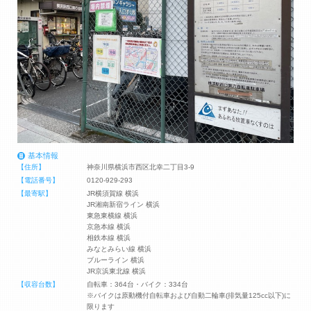
基本情報
【住所】
神奈川県横浜市西区北幸二丁目3-9
【電話番号】
0120-929-293
【最寄駅】
JR横須賀線 横浜
JR湘南新宿ライン 横浜
東急東横線 横浜
京急本線 横浜
相鉄本線 横浜
みなとみらい線 横浜
ブルーライン 横浜
JR京浜東北線 横浜
【収容台数】
自転車：364台・バイク：334台
※バイクは原動機付自転車および自動二輪車(排気量125cc以下)に
限ります