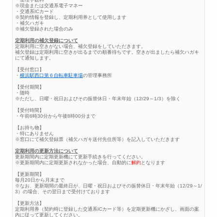
※現金または交通系電子マネー
・交通系ICカード
※契約情報を登録し、定期利用券として使用します
・補欠ハガキ
※補欠登録された場合のみ
定期利用の補欠登録について
定期利用に空きがない場合、補欠登録をしていただきます。
補欠登録は定期利用に空きが出るまでの順番待ちです。空きが出ましたら補欠ハガキ
にて通知します。
【受付窓口】
・
横浜駅西口第６自転車駐車場
の管理事務所
【受付期間】
・随時
※ただし、日曜・祝日およびその振替休日・年末年始（12/29～1/3）を除く
【受付時間】
・午前6時30分から午後8時00分まで
【お持ち物】
・特にありません
※窓口にて補欠登録票（補欠ハガキ送付先住所等）を記入していただきます
定期利用の更新方法について
更新期間内に定期更新機にて更新手続きを行ってください。
※更新期間内に定期更新されなかった場合、自動的に
解約
となります
【更新期間】
毎月20日から月末まで
※なお、更新期間の最終日が、日曜・祝日およびその振替休日・年末年始（12/29～1/
3）の場合、その翌日まで受付けております
【更新方法】
定期利用券（契約時に登録した交通系ICカード等）を定期更新機にかざし、画面の案
内に従って更新してください。