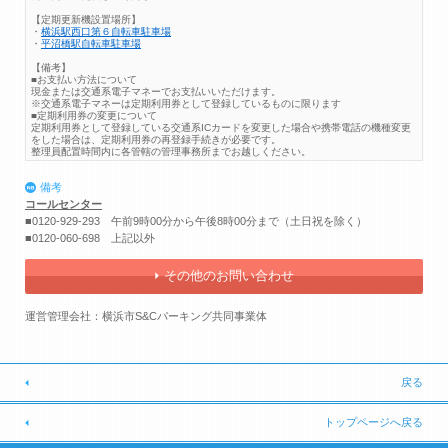
【定期更新機設置場所】
・
横浜駅西口第６自転車駐車場
・
平沼橋駅自転車駐車場
【備考】
■お支払い方法について
現金または交通系電子マネーでお支払いいただけます。
※交通系電子マネーは定期利用券として登録しているものに限ります
■定期利用券の変更について
定期利用券として登録している交通系ICカードを変更した場合や携帯電話の機種変更
をした場合は、定期利用券の再登録手続きが必要です。
整理員配置時間内に各管轄の管理事務所までお越しください。
備考
コールセンター
■0120-929-293 午前9時00分から午後8時00分まで（土日祝を除く）
■0120-060-698 上記以外
その他のお問い合わせ
運営管理会社：横浜市S&Cパーキング共同事業体
戻る
トップページへ戻る