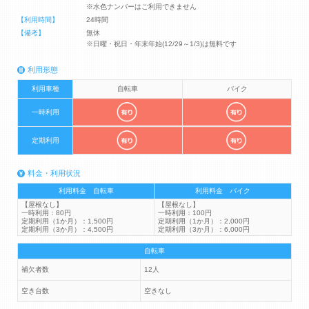
※水色ナンバーはご利用できません
【利用時間】
24時間
【備考】
無休
※日曜・祝日・年末年始(12/29～1/3)は無料です
利用形態
利用車種
自転車
バイク
一時利用
定期利用
料金・利用状況
利用料金 自転車
利用料金 バイク
【屋根なし】
【屋根なし】
一時利用：80円
一時利用：100円
定期利用（1か月）：1,500円
定期利用（1か月）：2,000円
定期利用（3か月）：4,500円
定期利用（3か月）：6,000円
自転車
補欠者数
12人
空き台数
空きなし