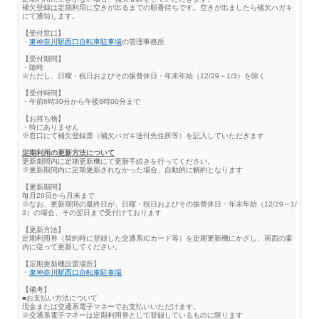
補欠登録は定期利用に空きが出るまでの順番待ちです。空きが出ましたら補欠ハガキ
にて通知します。
【受付窓口】
・
東神奈川駅西口自転車駐車場
の管理事務所
【受付期間】
・随時
※ただし、日曜・祝日およびその振替休日・年末年始（12/29～1/3）を除く
【受付時間】
・午前6時30分から午後8時00分まで
【お持ち物】
・特にありません
※窓口にて補欠登録票（補欠ハガキ送付先住所等）を記入していただきます
定期利用の更新方法について
更新期間内に定期更新機にて更新手続きを行ってください。
※更新期間内に定期更新されなかった場合、自動的に解約となります
【更新期間】
毎月20日から月末まで
※なお、更新期間の最終日が、日曜・祝日およびその振替休日・年末年始（12/29～1/
3）の場合、その翌日まで受付けております
【更新方法】
定期利用券（契約時に登録した交通系ICカード等）を定期更新機にかざし、画面の案
内に従って更新してください。
【定期更新機設置場所】
・
東神奈川駅西口自転車駐車場
【備考】
■お支払い方法について
現金または交通系電子マネーでお支払いいただけます。
※交通系電子マネーは定期利用券として登録しているものに限ります