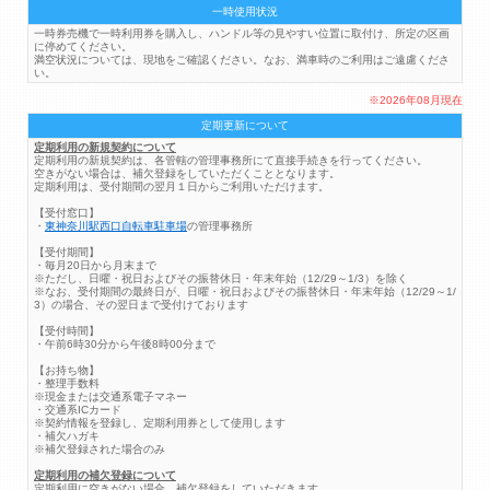
一時使用状況
一時券売機で一時利用券を購入し、ハンドル等の見やすい位置に取付け、所定の区画
に停めてください。
満空状況については、現地をご確認ください。なお、満車時のご利用はご遠慮くださ
い。
※2026年08月現在
定期更新について
定期利用の新規契約について
定期利用の新規契約は、各管轄の管理事務所にて直接手続きを行ってください。
空きがない場合は、補欠登録をしていただくこととなります。
定期利用は、受付期間の翌月１日からご利用いただけます。
【受付窓口】
・
東神奈川駅西口自転車駐車場
の管理事務所
【受付期間】
・毎月20日から月末まで
※ただし、日曜・祝日およびその振替休日・年末年始（12/29～1/3）を除く
※なお、受付期間の最終日が、日曜・祝日およびその振替休日・年末年始（12/29～1/
3）の場合、その翌日まで受付けております
【受付時間】
・午前6時30分から午後8時00分まで
【お持ち物】
・整理手数料
※現金または交通系電子マネー
・交通系ICカード
※契約情報を登録し、定期利用券として使用します
・補欠ハガキ
※補欠登録された場合のみ
定期利用の補欠登録について
定期利用に空きがない場合、補欠登録をしていただきます。