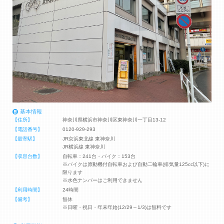
基本情報
【住所】
神奈川県横浜市神奈川区東神奈川一丁目13-12
【電話番号】
0120-929-293
【最寄駅】
JR京浜東北線 東神奈川
JR横浜線 東神奈川
【収容台数】
自転車：241台・バイク：153台
※バイクは原動機付自転車および自動二輪車(排気量125cc以下)に
限ります
※水色ナンバーはご利用できません
【利用時間】
24時間
【備考】
無休
※日曜・祝日・年末年始(12/29～1/3)は無料です