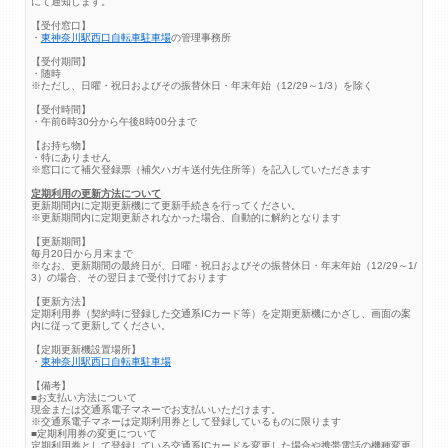
にて通知します。
【受付窓口】
・
東神奈川駅西口自転車駐車場
の管理事務所
【受付期間】
・随時
※ただし、日曜・祝日およびその振替休日・年末年始（12/29～1/3）を除く
【受付時間】
・午前6時30分から午後8時00分まで
【お持ち物】
・特にありません
※窓口にて補欠登録票（補欠ハガキ送付先住所等）を記入していただきます
定期利用の更新方法について
更新期間内に定期更新機にて更新手続きを行ってください。
※更新期間内に定期更新されなかった場合、自動的に解約となります
【更新期間】
毎月20日から月末まで
※なお、更新期間の最終日が、日曜・祝日およびその振替休日・年末年始（12/29～1/
3）の場合、その翌日まで受付けております
【更新方法】
定期利用券（契約時に登録した交通系ICカード等）を定期更新機にかざし、画面の案
内に従って更新してください。
【定期更新機設置場所】
・
東神奈川駅西口自転車駐車場
【備考】
■お支払い方法について
現金または交通系電子マネーでお支払いいただけます。
※交通系電子マネーは定期利用券として登録しているものに限ります
■定期利用券の変更について
定期利用券として登録している交通系ICカードを変更した場合や携帯電話の機種変更