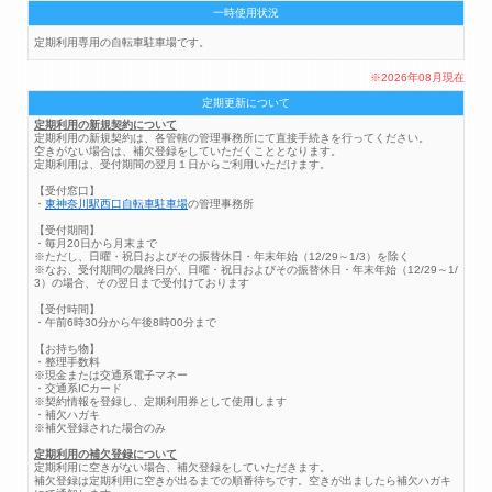
一時使用状況
定期利用専用の自転車駐車場です。
※2026年08月現在
定期更新について
定期利用の新規契約について
定期利用の新規契約は、各管轄の管理事務所にて直接手続きを行ってください。
空きがない場合は、補欠登録をしていただくこととなります。
定期利用は、受付期間の翌月１日からご利用いただけます。
【受付窓口】
・
東神奈川駅西口自転車駐車場
の管理事務所
【受付期間】
・毎月20日から月末まで
※ただし、日曜・祝日およびその振替休日・年末年始（12/29～1/3）を除く
※なお、受付期間の最終日が、日曜・祝日およびその振替休日・年末年始（12/29～1/
3）の場合、その翌日まで受付けております
【受付時間】
・午前6時30分から午後8時00分まで
【お持ち物】
・整理手数料
※現金または交通系電子マネー
・交通系ICカード
※契約情報を登録し、定期利用券として使用します
・補欠ハガキ
※補欠登録された場合のみ
定期利用の補欠登録について
定期利用に空きがない場合、補欠登録をしていただきます。
補欠登録は定期利用に空きが出るまでの順番待ちです。空きが出ましたら補欠ハガキ