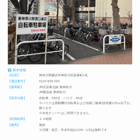
基本情報
【住所】
神奈川県横浜市神奈川区富家町1先
【電話番号】
0120-929-293
【最寄駅】
JR京浜東北線 東神奈川
JR横浜線 東神奈川
【収容台数】
自転車：330台・バイク：94台
※バイクは原動機付自転車および自動二輪車(排気量125cc以下)に
限ります
※水色ナンバーはご利用できません
【利用時間】
２４時間
【備考】
無休
※日曜・祝日・年末年始(12/29～1/3)は無料です