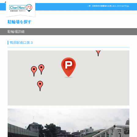
駐輪場を探す
駐輪場詳細
鴨居駅南口第３