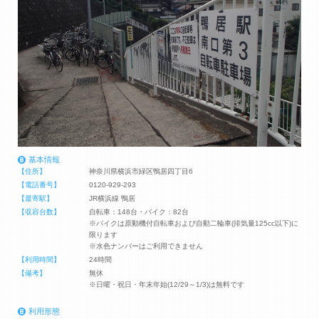
基本情報
【住所】
神奈川県横浜市緑区鴨居四丁目6
【電話番号】
0120-929-293
【最寄駅】
JR横浜線 鴨居
【収容台数】
自転車：148台・バイク：82台
※バイクは原動機付自転車および自動二輪車(排気量125cc以下)に
限ります
※水色ナンバーはご利用できません
【利用時間】
24時間
【備考】
無休
※日曜・祝日・年末年始(12/29～1/3)は無料です
利用形態