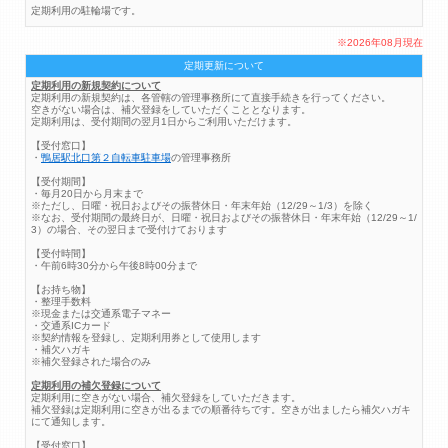
定期利用の駐輪場です。
※2026年08月現在
定期更新について
定期利用の新規契約について
定期利用の新規契約は、各管轄の管理事務所にて直接手続きを行ってください。
空きがない場合は、補欠登録をしていただくこととなります。
定期利用は、受付期間の翌月1日からご利用いただけます。
【受付窓口】
・
鴨居駅北口第２自転車駐車場
の管理事務所
【受付期間】
・毎月20日から月末まで
※ただし、日曜・祝日およびその振替休日・年末年始（12/29～1/3）を除く
※なお、受付期間の最終日が、日曜・祝日およびその振替休日・年末年始（12/29～1/
3）の場合、その翌日まで受付けております
【受付時間】
・午前6時30分から午後8時00分まで
【お持ち物】
・整理手数料
※現金または交通系電子マネー
・交通系ICカード
※契約情報を登録し、定期利用券として使用します
・補欠ハガキ
※補欠登録された場合のみ
定期利用の補欠登録について
定期利用に空きがない場合、補欠登録をしていただきます。
補欠登録は定期利用に空きが出るまでの順番待ちです。空きが出ましたら補欠ハガキ
にて通知します。
【受付窓口】