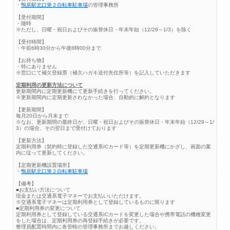
・
鴨居駅北口第２自転車駐車場
の管理事務所
【受付期間】
・随時
※ただし、日曜・祝日およびその振替休日・年末年始（12/29～1/3）を除く
【受付時間】
・午前6時30分から午後8時00分まで
【お持ち物】
・特にありません
※窓口にて補欠登録票（補欠ハガキ送付先住所等）を記入していただきます
定期利用の更新方法について
更新期間内に定期更新機にて更新手続きを行ってください。
※更新期間内に定期更新されなかった場合、自動的に解約となります
【更新期間】
毎月20日から月末まで
※なお、更新期間の最終日が、日曜・祝日およびその振替休日・年末年始（12/29～1/
3）の場合、その翌日まで受付けております
【更新方法】
定期利用券（契約時に登録した交通系ICカード等）を定期更新機にかざし、画面の案
内に従って更新してください。
【定期更新機設置場所】
・
鴨居駅北口第２自転車駐車場
【備考】
■お支払い方法について
現金または交通系電子マネーでお支払いいただけます。
※交通系電子マネーは定期利用券として登録しているものに限ります
■定期利用券の変更について
定期利用券として登録している交通系ICカードを変更した場合や携帯電話の機種変更
をした場合は、定期利用券の再登録手続きが必要です。
整理員配置時間内に各管轄の管理事務所までお越しください。