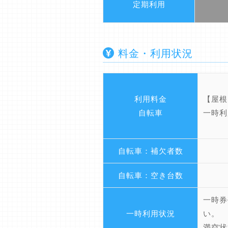
定期利用
料金・利用状況
利用料金
【屋根
自転車
一時利
自転車：補欠者数
自転車：空き台数
一時券
一時利用状況
い。
満空状