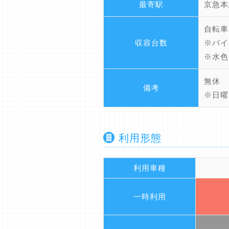
最寄駅
京急本
自転車
収容台数
※バイ
※水色
無休
備考
※日曜
利用形態
利用車種
一時利用