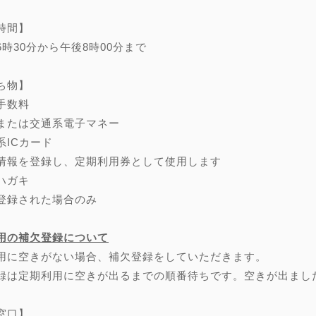
時間】
6時30分から午後8時00分まで
ち物】
手数料
または交通系電子マネー
系ICカード
情報を登録し、定期利用券として使用します
ハガキ
登録された場合のみ
用の補欠登録について
用に空きがない場合、補欠登録をしていただきます。
録は定期利用に空きが出るまでの順番待ちです。空きが出まし
窓口】