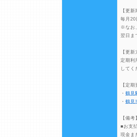
【更新
毎月2
※なお
翌日ま
【更新
定期利
してく
【定期
・
鶴見
・
鶴見
【備考
■お支
現金ま