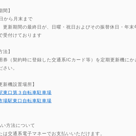
期間】
0日から月末まで
、更新期間の最終日が、日曜・祝日およびその振替休日・年末年始（
で受付けております
方法】
用券（契約時に登録した交通系ICカード等）を定期更新機にか
ださい。
更新機設置場所】
駅東口第３自転車駐車場
市場駅東口自転車駐車場
】
払い方法について
たは交通系電子マネーでお支払いいただけます。