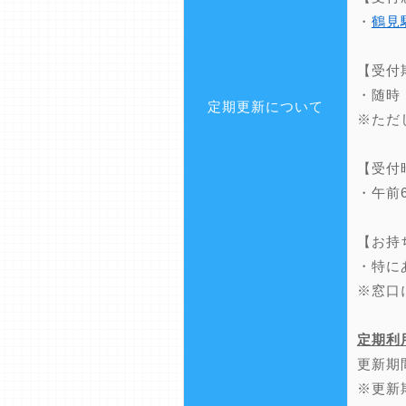
・
鶴見
【受付
・随時
定期更新について
※ただ
【受付
・午前
【お持
・特に
※窓口
定期利
更新期
※更新