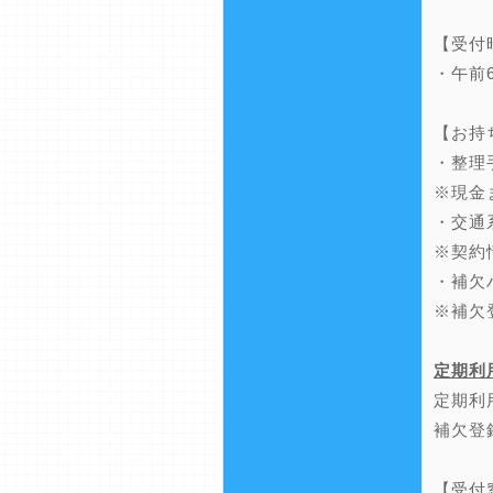
【受付
・午前
【お持
・整理
※現金
・交通
※契約
・補欠
※補欠
定期利
定期利
補欠登
【受付