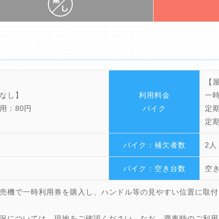
【
なし】
利用料金
一時
用：80円
バイク
定期
定期
バイク：補欠者数
2人
バイク：空き台数
空
売機で一時利用券を購入し、ハンドル等の見やすい位置に取付
況については、現地をご確認ください。なお、満車時のご利用