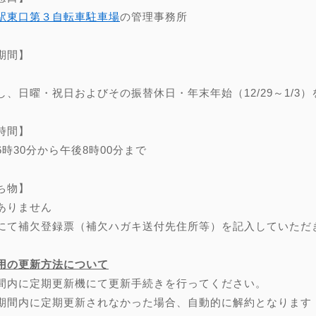
駅東口第３自転車駐車場
の管理事務所
期間】
し、日曜・祝日およびその振替休日・年末年始（12/29～1/3）
時間】
6時30分から午後8時00分まで
ち物】
ありません
にて補欠登録票（補欠ハガキ送付先住所等）を記入していただ
用の更新方法について
間内に定期更新機にて更新手続きを行ってください。
期間内に定期更新されなかった場合、自動的に解約となります