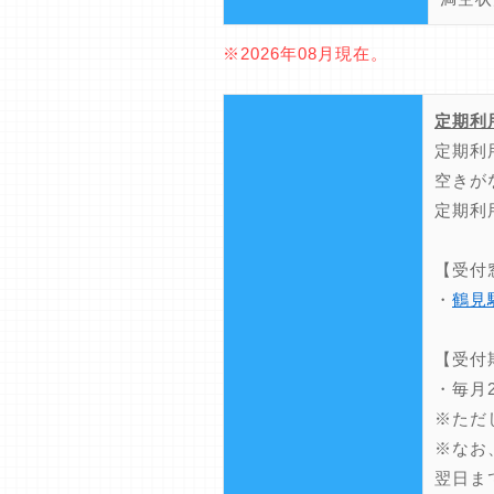
※2026年08月現在。
定期利
定期利
空きが
定期利
【受付
・
鶴見
【受付
・毎月
※ただ
※なお
翌日ま