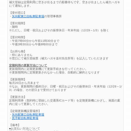
補欠登録は定期利用に空きが出るまでの順番待ちです。空きが出ましたら補欠ハガキ
にて通知します。
【受付窓口】
・
矢向駅東口自転車駐車場
の管理事務所
【受付期間】
・随時
※ただし、日曜・祝日およびその振替休日・年末年始（12/29～1/3）を除く
【受付時間】
・午前7時00分から午前11時30分まで
・午後3時30分から午後8時00分まで
【お持ち物】
・特にありません
※窓口にて補欠登録票（補欠ハガキ送付先住所等）を記入していただきます
定期利用の更新方法について
更新期間内に定期更新機にて更新手続きを行ってください。
※更新期間内に定期更新されなかった場合、自動的に解約となります
【更新期間】
毎月20日から月末まで
※なお、更新期間の最終日が、日曜・祝日およびその振替休日・年末年始（12/29～1/
3）の場合、その翌日まで受付けております
【更新方法】
定期利用券（契約時に登録した交通系ICカード等）を定期更新機にかざし、画面の案
内に従って更新してください。
【定期更新機設置場所】
・
矢向駅東口自転車駐車場
・
尻手駅自転車駐車場
【備考】
■お支払い方法について