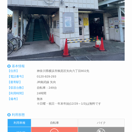
基本情報
【住所】
神奈川県横浜市鶴見区矢向六丁目802先
【電話番号】
0120-929-293
【最寄駅】
JR南武線 矢向
【収容台数】
自転車：249台
【利用時間】
24時間
【備考】
無休
※日曜・祝日・年末年始(12/29～1/3)は無料です
利用形態
利用車種
自転車
バイク