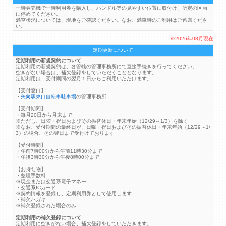
一時券売機で一時利用券を購入し、ハンドル等の見やすい位置に取付け、所定の区画
に停めてください。
満空状況については、現地をご確認ください。なお、満車時のご利用はご遠慮くださ
い。
※2026年08月現在
定期更新について
定期利用の新規契約について
定期利用の新規契約は、各管轄の管理事務所にて直接手続きを行ってください。
空きがない場合は、補欠登録をしていただくこととなります。
定期利用は、受付期間の翌月１日からご利用いただけます。
【受付窓口】
・
矢向駅東口自転車駐車場
の管理事務所
【受付期間】
・毎月20日から月末まで
※ただし、日曜・祝日およびその振替休日・年末年始（12/29～1/3）を除く
※なお、受付期間の最終日が、日曜・祝日およびその振替休日・年末年始（12/29～1/
3）の場合、その翌日まで受付けております
【受付時間】
・午前7時00分から午前11時30分まで
・午後3時30分から午後8時00分まで
【お持ち物】
・整理手数料
※現金または交通系電子マネー
・交通系ICカード
※契約情報を登録し、定期利用券として使用します
・補欠ハガキ
※補欠登録された場合のみ
定期利用の補欠登録について
定期利用に空きがない場合、補欠登録をしていただきます。