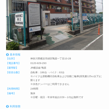
基本情報
【住所】
神奈川県横浜市緑区鴨居一丁目10-28
【電話番号】
0120-929-293
【最寄駅】
JR横浜線 鴨居
【収容台数】
自転車：186台・バイク：63台
※バイクは原動機付自転車および自動二輪車(排気量125cc以下)に
限ります
※水色ナンバーはご利用できません
【利用時間】
24時間
【備考】
無休
※日曜・祝日・年末年始(12/29～1/3)は無料です
利用形態