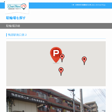
駐輪場を探す
駐輪場詳細
鴨居駅南口第２