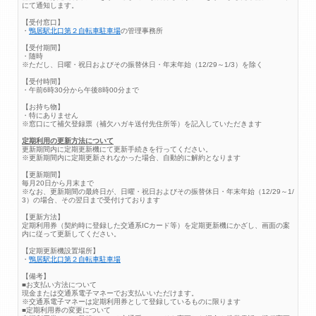
にて通知します。
【受付窓口】
・
鴨居駅北口第２自転車駐車場
の管理事務所
【受付期間】
・随時
※ただし、日曜・祝日およびその振替休日・年末年始（12/29～1/3）を除く
【受付時間】
・午前6時30分から午後8時00分まで
【お持ち物】
・特にありません
※窓口にて補欠登録票（補欠ハガキ送付先住所等）を記入していただきます
定期利用の更新方法について
更新期間内に定期更新機にて更新手続きを行ってください。
※更新期間内に定期更新されなかった場合、自動的に解約となります
【更新期間】
毎月20日から月末まで
※なお、更新期間の最終日が、日曜・祝日およびその振替休日・年末年始（12/29～1/
3）の場合、その翌日まで受付けております
【更新方法】
定期利用券（契約時に登録した交通系ICカード等）を定期更新機にかざし、画面の案
内に従って更新してください。
【定期更新機設置場所】
・
鴨居駅北口第２自転車駐車場
【備考】
■お支払い方法について
現金または交通系電子マネーでお支払いいただけます。
※交通系電子マネーは定期利用券として登録しているものに限ります
■定期利用券の変更について