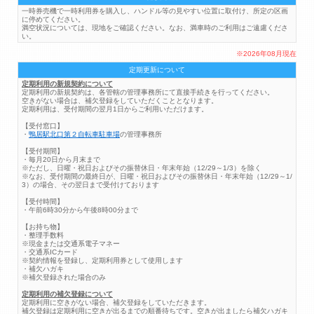
一時券売機で一時利用券を購入し、ハンドル等の見やすい位置に取付け、所定の区画
に停めてください。
満空状況については、現地をご確認ください。なお、満車時のご利用はご遠慮くださ
い。
※2026年08月現在
定期更新について
定期利用の新規契約について
定期利用の新規契約は、各管轄の管理事務所にて直接手続きを行ってください。
空きがない場合は、補欠登録をしていただくこととなります。
定期利用は、受付期間の翌月1日からご利用いただけます。
【受付窓口】
・
鴨居駅北口第２自転車駐車場
の管理事務所
【受付期間】
・毎月20日から月末まで
※ただし、日曜・祝日およびその振替休日・年末年始（12/29～1/3）を除く
※なお、受付期間の最終日が、日曜・祝日およびその振替休日・年末年始（12/29～1/
3）の場合、その翌日まで受付けております
【受付時間】
・午前6時30分から午後8時00分まで
【お持ち物】
・整理手数料
※現金または交通系電子マネー
・交通系ICカード
※契約情報を登録し、定期利用券として使用します
・補欠ハガキ
※補欠登録された場合のみ
定期利用の補欠登録について
定期利用に空きがない場合、補欠登録をしていただきます。
補欠登録は定期利用に空きが出るまでの順番待ちです。空きが出ましたら補欠ハガキ