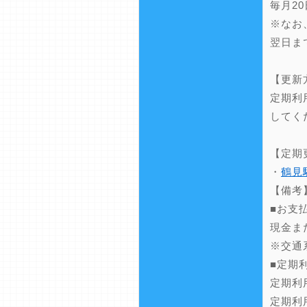
毎月2
※なお
翌日ま
【更新
定期利
してく
【定期
・
鶴見
【備考
■お支
現金ま
※交通
■定期
定期利
定期利