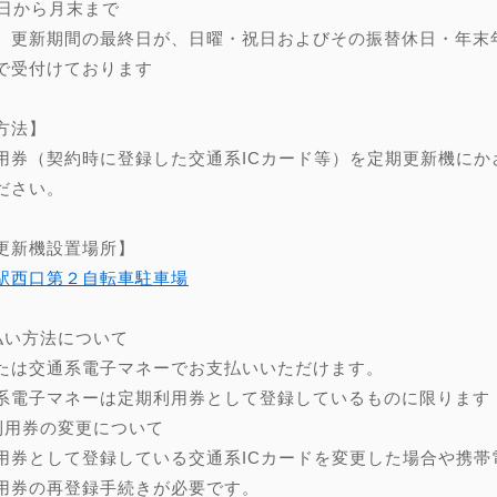
0日から月末まで
、更新期間の最終日が、日曜・祝日およびその振替休日・年末年始（
で受付けております
方法】
用券（契約時に登録した交通系ICカード等）を定期更新機にか
ださい。
更新機設置場所】
駅西口第２自転車駐車場
】
払い方法について
たは交通系電子マネーでお支払いいただけます。
系電子マネーは定期利用券として登録しているものに限ります
利用券の変更について
用券として登録している交通系ICカードを変更した場合や携帯
用券の再登録手続きが必要です。