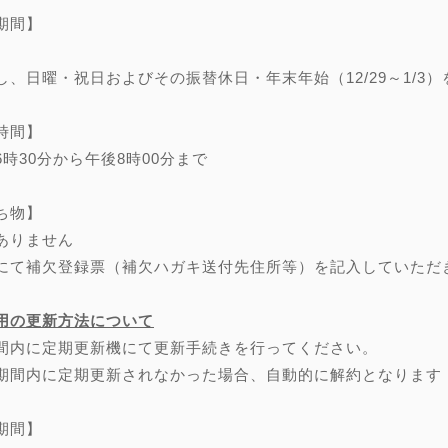
期間】
し、日曜・祝日およびその振替休日・年末年始（12/29～1/3）
時間】
6時30分から午後8時00分まで
ち物】
ありません
にて補欠登録票（補欠ハガキ送付先住所等）を記入していただ
用の更新方法について
間内に定期更新機にて更新手続きを行ってください。
期間内に定期更新されなかった場合、自動的に解約となります
期間】