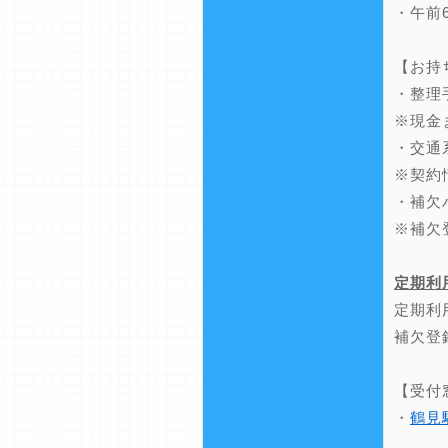
・午前
【お持
・整理
※現金
・交通
※契約
・補欠
※補欠
定期利
定期利
補欠登
【受付
・
鶴見