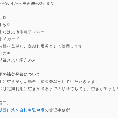
6時30分から午後8時00分まで
ち物】
手数料
または交通系電子マネー
系ICカード
情報を登録し、定期利用券として使用します
ハガキ
登録された場合のみ
用の補欠登録について
用に空きがない場合、補欠登録をしていただきます。
録は定期利用に空きが出るまでの順番待ちです。空きが出まし
窓口】
駅西口第２自転車駐車場
の管理事務所