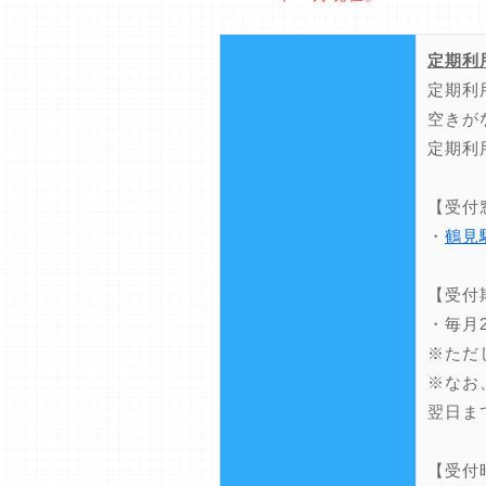
定期利
定期利
空きが
定期利
【受付
・
鶴見
【受付
・毎月
※ただ
※なお
翌日ま
【受付