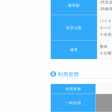
JR京
最寄駅
JR鶴
バイク
収容台数
※バイ
※水色
無休
備考
※日曜
利用形態
利用車種
一時利用