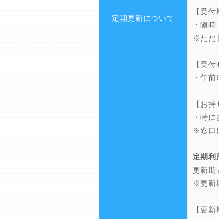
【受付
定期更新について
・随時
※ただ
【受付
・午前
【お持
・特に
※窓口
定期利
更新期
※更新
【更新