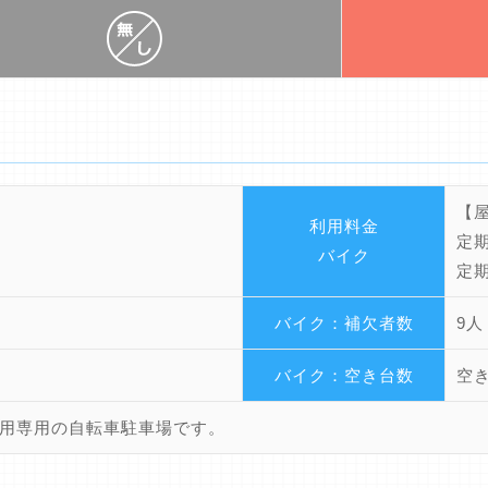
【
利用料金
定期
バイク
定期
バイク：補欠者数
9人
バイク：空き台数
空
用専用の自転車駐車場です。