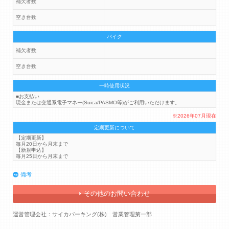
補欠者数
空き台数
バイク
補欠者数
空き台数
一時使用状況
■お支払い
現金または交通系電子マネー(Suica/PASMO等)がご利用いただけます。
※2026年07月現在
定期更新について
【定期更新】
毎月20日から月末まで
【新規申込】
毎月25日から月末まで
備考
その他のお問い合わせ
運営管理会社：サイカパーキング(株) 営業管理第一部