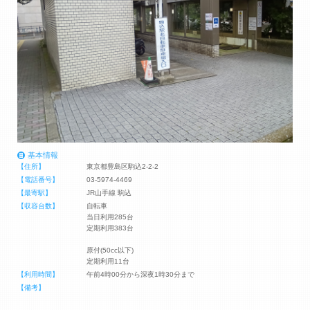
基本情報
【住所】
東京都豊島区駒込2-2-2
【電話番号】
03-5974-4469
【最寄駅】
JR山手線 駒込
【収容台数】
自転車
当日利用285台
定期利用383台
原付(50cc以下)
定期利用11台
【利用時間】
午前4時00分から深夜1時30分まで
【備考】