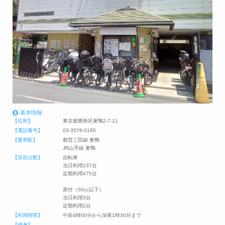
基本情報
【住所】
東京都豊島区巣鴨2-7-11
【電話番号】
03-3576-0165
【最寄駅】
都営三田線 巣鴨
JR山手線 巣鴨
【収容台数】
自転車
当日利用237台
定期利用475台
原付（50cc以下）
当日利用3台
定期利用2台
【利用時間】
午前4時00分から深夜1時30分まで
【備考】