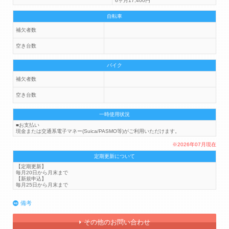
6ヶ月17,400円
自転車
補欠者数
空き台数
バイク
補欠者数
空き台数
一時使用状況
■お支払い
現金または交通系電子マネー(Suica/PASMO等)がご利用いただけます。
※2026年07月現在
定期更新について
【定期更新】
毎月20日から月末まで
【新規申込】
毎月25日から月末まで
備考
その他のお問い合わせ