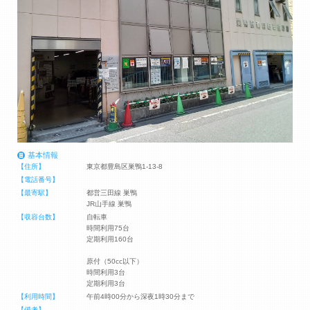
基本情報
【住所】
東京都豊島区巣鴨1-13-8
【電話番号】
【最寄駅】
都営三田線 巣鴨
JR山手線 巣鴨
【収容台数】
自転車
時間利用75台
定期利用160台
原付（50cc以下）
時間利用3台
定期利用3台
【利用時間】
午前4時00分から深夜1時30分まで
【備考】