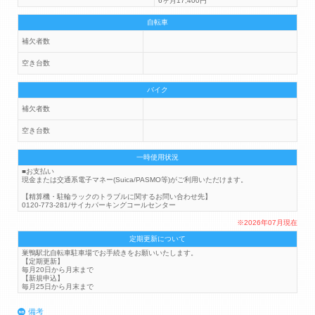
6ヶ月17,400円
自転車
補欠者数
空き台数
バイク
補欠者数
空き台数
一時使用状況
■お支払い
現金または交通系電子マネー(Suica/PASMO等)がご利用いただけます。
【精算機・駐輪ラックのトラブルに関するお問い合わせ先】
0120-773-281/サイカパーキングコールセンター
※2026年07月現在
定期更新について
巣鴨駅北自転車駐車場でお手続きをお願いいたします。
【定期更新】
毎月20日から月末まで
【新規申込】
毎月25日から月末まで
備考