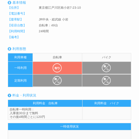
基本情報
【住所】
東京都江戸川区南小岩7-23-10
【電話番号】
【最寄駅】
JR中央・総武線 小岩
【収容台数】
自転車：49台
【利用時間】
24時間
【備考】
利用形態
利用車種
自転車
バイク
一時利用
定期利用
料金・利用状況
利用料金 自転車
利用料金 バイク
自転車一時利用：
入庫後30分まで無料
その後4時間ごとに120円
一時使用状況