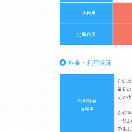
一時利用
定期利用
料金・利用状況
自転車
最初の
その後
利用料金
自転車
自転
一般1,
学生1,