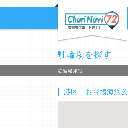
駐輪場を探す
駐輪場詳細
港区 お台場海浜