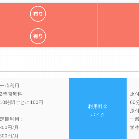
一時利用：
2時間無料
原
10時間ごとに100円
60
利用料金
原
バイク
車定期利用：
一般
800円/月
学生
300円/月