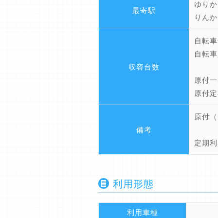
ゆりか
最寄駅
りんか
自転車
自転車
収容台数
原付一
原付定
原付（
備考
定期利
利用形態
利用車種