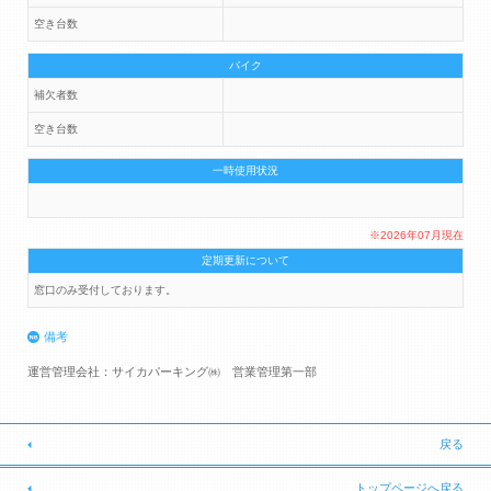
空き台数
バイク
補欠者数
空き台数
一時使用状況
※2026年07月現在
定期更新について
窓口のみ受付しております。
備考
運営管理会社：サイカパーキング㈱ 営業管理第一部
戻る
トップページへ戻る