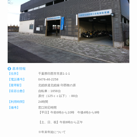
基本情報
【住所】
千葉県印西市市原1-1-1
【電話番号】
0476-46-2258
【最寄駅】
北総鉄道北総線 印西牧の原
【収容台数】
自転車：1658台
原付（125ｃｃ以下）：88台
【利用時間】
24時間
【備考】
窓口対応時間
【平日】午前6時から10時 午後4時から9時
【土、日、祝】午前8時から正午
※年末年始について