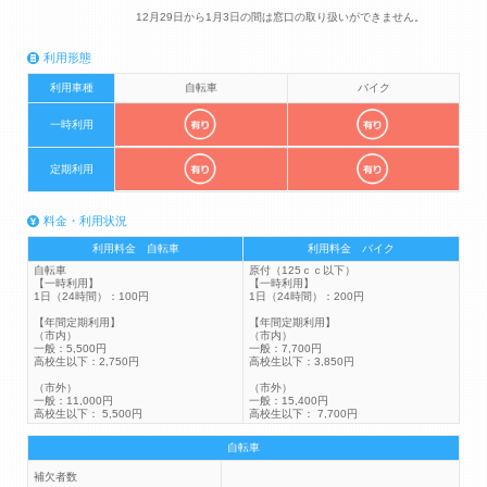
12月29日から1月3日の間は窓口の取り扱いができません。
利用形態
利用車種
自転車
バイク
一時利用
定期利用
料金・利用状況
利用料金 自転車
利用料金 バイク
自転車
原付（125ｃｃ以下）
【一時利用】
【一時利用】
1日（24時間）：100円
1日（24時間）：200円
【年間定期利用】
【年間定期利用】
（市内）
（市内）
一般：5,500円
一般：7,700円
高校生以下：2,750円
高校生以下：3,850円
（市外）
（市外）
一般：11,000円
一般：15,400円
高校生以下： 5,500円
高校生以下： 7,700円
自転車
補欠者数