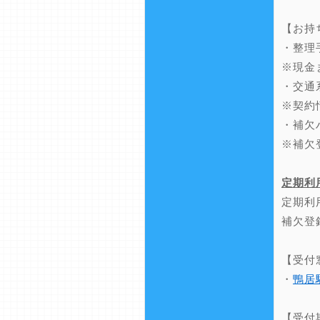
【お持
・整理
※現金
・交通
※契約
・補欠
※補欠
定期利
定期利
補欠登
【受付
・
鴨居
【受付