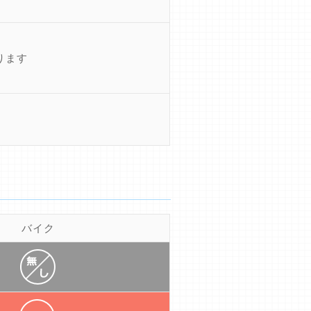
ります
バイク