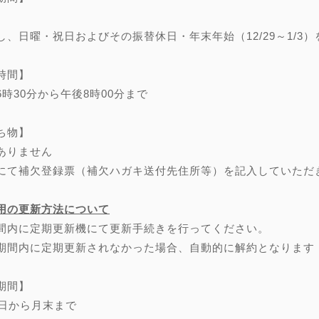
し、日曜・祝日およびその振替休日・年末年始（12/29～1/3）
時間】
6時30分から午後8時00分まで
ち物】
ありません
にて補欠登録票（補欠ハガキ送付先住所等）を記入していただ
用の更新方法について
間内に定期更新機にて更新手続きを行ってください。
期間内に定期更新されなかった場合、自動的に解約となります
期間】
0日から月末まで