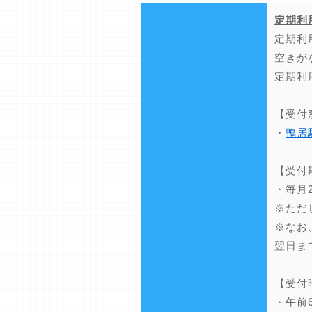
定期利
定期利
空きが
定期利
【受付
・
鴨居
【受付
・毎月
※ただ
※なお
翌日ま
【受付
・午前