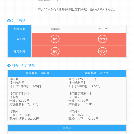
12月29日から1月3日の間は窓口の取り扱いができません。
利用形態
利用車種
自転車
バイク
一時利用
定期利用
料金・利用状況
利用料金 自転車
利用料金 バイク
自転車
原付（125ｃｃ以下）
【一時利用】
【一時利用】
1日（24時間）：100円
1日（24時間）：200円
【年間定期利用】
【年間定期利用】
（市内）
（市内）
一般：5,500円
一般：7,700円
高校生以下：2,750円
高校生以下：3,850円
（市外）
（市外）
一般：11,000円
一般：15,400円
高校生以下： 5,500円
高校生以下： 7,700円
自転車