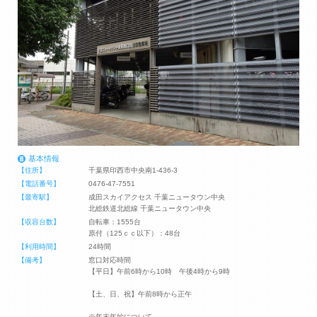
基本情報
【住所】
千葉県印西市中央南1-436-3
【電話番号】
0476-47-7551
【最寄駅】
成田スカイアクセス 千葉ニュータウン中央
北総鉄道北総線 千葉ニュータウン中央
【収容台数】
自転車：1555台
原付（125ｃｃ以下）：48台
【利用時間】
24時間
【備考】
窓口対応時間
【平日】午前6時から10時 午後4時から9時
【土、日、祝】午前8時から正午
※年末年始について