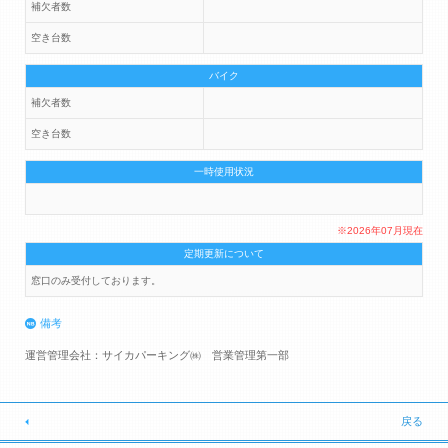
補欠者数
空き台数
バイク
補欠者数
空き台数
一時使用状況
※2026年07月現在
定期更新について
窓口のみ受付しております。
備考
運営管理会社：サイカパーキング㈱ 営業管理第一部
戻る