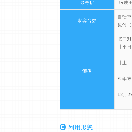
最寄駅
JR成
自転車
収容台数
原付（
窓口対
【平日
【土、
備考
※年末
12月
利用形態