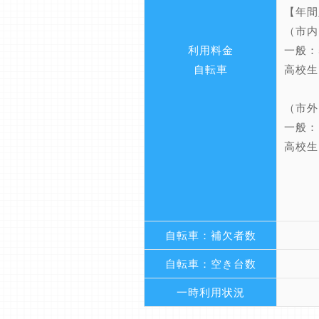
【年間
（市内
一般：5
利用料金
高校生
自転車
（市外
一般：1
高校生
自転車：補欠者数
自転車：空き台数
一時利用状況