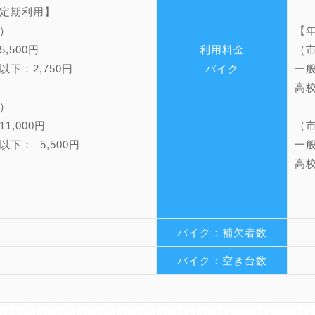
定期利用】
）
【
,500円
利用料金
（
以下：2,750円
バイク
一般
高校
）
1,000円
（
以下： 5,500円
一般
高校
バイク：補欠者数
バイク：空き台数