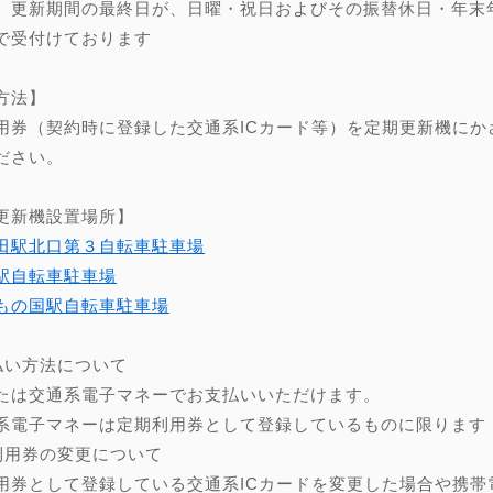
、更新期間の最終日が、日曜・祝日およびその振替休日・年末年始（
で受付けております
方法】
用券（契約時に登録した交通系ICカード等）を定期更新機にか
ださい。
更新機設置場所】
田駅北口第３自転車駐車場
駅自転車駐車場
もの国駅自転車駐車場
】
払い方法について
たは交通系電子マネーでお支払いいただけます。
系電子マネーは定期利用券として登録しているものに限ります
利用券の変更について
用券として登録している交通系ICカードを変更した場合や携帯