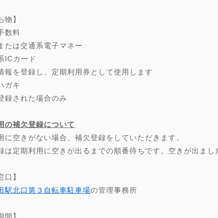
ち物】
手数料
または交通系電子マネー
系ICカード
情報を登録し、定期利用券として使用します
ハガキ
登録された場合のみ
用の補欠登録について
用に空きがない場合、補欠登録をしていただきます。
録は定期利用に空きが出るまでの順番待ちです。空きが出まし
窓口】
田駅北口第３自転車駐車場
の管理事務所
期間】