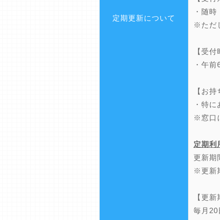
・随時
定期更新について
※ただ
【受付
・午前
【お持
・特に
※窓口
定期利
更新期
※更新
【更新
毎月2