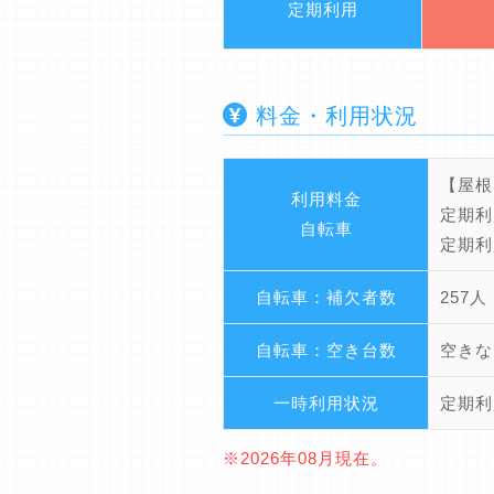
定期利用
料金・利用状況
【屋根
利用料金
定期利
自転車
定期利
自転車：補欠者数
257人
自転車：空き台数
空きな
一時利用状況
定期利
※2026年08月現在。