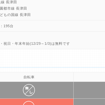
浜線 長津田
園都市線 長津田
どもの国線 長津田
：195台
・祝日・年末年始(12/29～1/3)は無料です
自転車