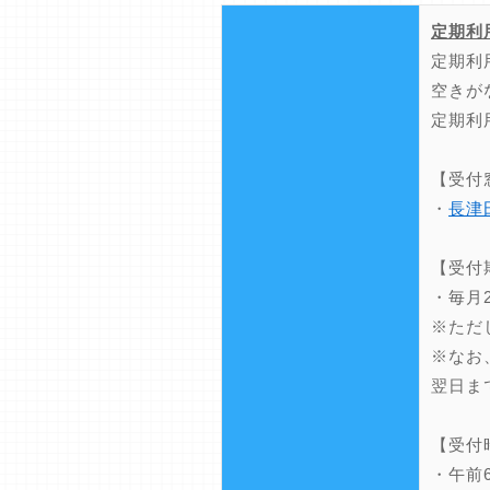
定期利
定期利
空きが
定期利
【受付
・
長津
【受付
・毎月
※ただ
※なお
翌日ま
【受付
・午前