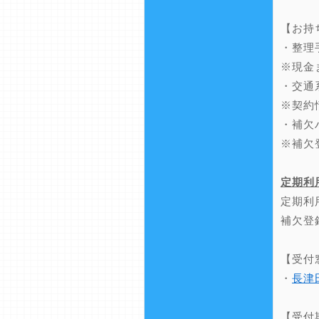
【お持
・整理
※現金
・交通
※契約
・補欠
※補欠
定期利
定期利
補欠登
【受付
・
長津
【受付