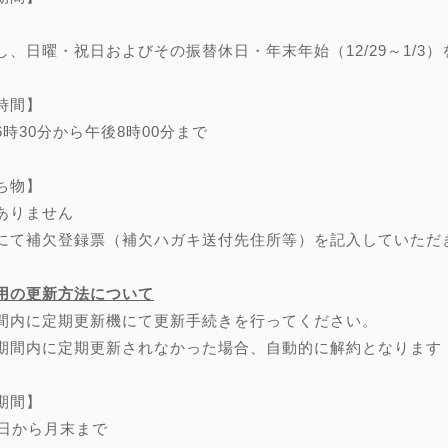
し、日曜・祝日およびその振替休日・年末年始（12/29～1/3）
時間】
6時30分から午後8時00分まで
ち物】
ありません
にて補欠登録票（補欠ハガキ送付先住所等）を記入していただ
用の更新方法について
間内に定期更新機にて更新手続きを行ってください。
期間内に定期更新されなかった場合、自動的に解約となります
期間】
0日から月末まで