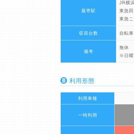
JR横
最寄駅
東急田
東急こ
収容台数
自転車
無休
備考
※日曜
利用形態
利用車種
一時利用