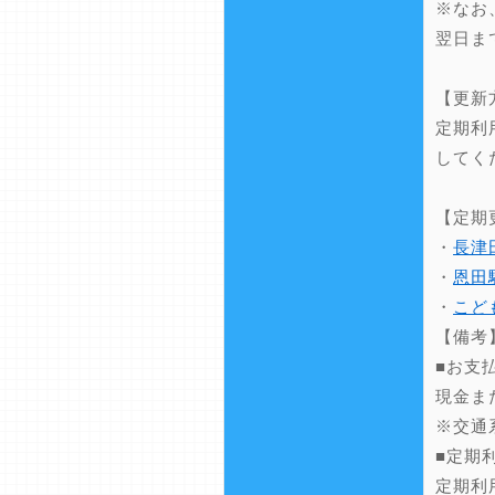
※なお
翌日ま
【更新
定期利
してく
【定期
・
長津
・
恩田
・
こど
【備考
■お支
現金ま
※交通
■定期
定期利