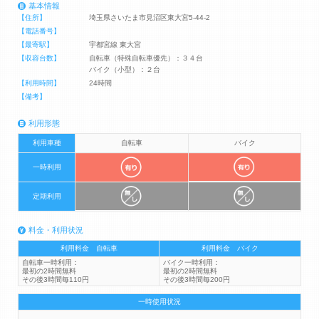
基本情報
【住所】
埼玉県さいたま市見沼区東大宮5-44-2
【電話番号】
【最寄駅】
宇都宮線 東大宮
【収容台数】
自転車（特殊自転車優先）：３４台
バイク（小型）：２台
【利用時間】
24時間
【備考】
利用形態
利用車種
自転車
バイク
一時利用
定期利用
料金・利用状況
利用料金 自転車
利用料金 バイク
自転車一時利用：
バイク一時利用：
最初の2時間無料
最初の2時間無料
その後3時間毎110円
その後3時間毎200円
一時使用状況