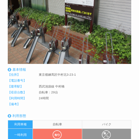
基本情報
【住所】
東京都練馬区中村北3-23-1
【電話番号】
【最寄駅】
西武池袋線 中村橋
【収容台数】
自転車：29台
【利用時間】
24時間
【備考】
利用形態
利用車種
自転車
バイク
一時利用