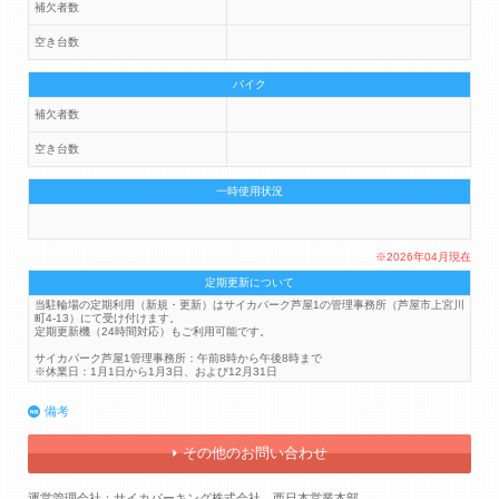
補欠者数
空き台数
バイク
補欠者数
空き台数
一時使用状況
※2026年04月現在
定期更新について
当駐輪場の定期利用（新規・更新）はサイカパーク芦屋1の管理事務所（芦屋市上宮川
町4-13）にて受け付けます。
定期更新機（24時間対応）もご利用可能です。
サイカパーク芦屋1管理事務所：午前8時から午後8時まで
※休業日：1月1日から1月3日、および12月31日
備考
その他のお問い合わせ
運営管理会社：サイカパーキング株式会社 西日本営業本部