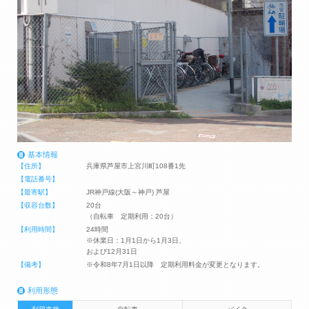
基本情報
【住所】
兵庫県芦屋市上宮川町108番1先
【電話番号】
【最寄駅】
JR神戸線(大阪～神戸) 芦屋
【収容台数】
20台
（自転車 定期利用：20台）
【利用時間】
24時間
※休業日：1月1日から1月3日、
および12月31日
【備考】
※令和8年7月1日以降 定期利用料金が変更となります。
利用形態