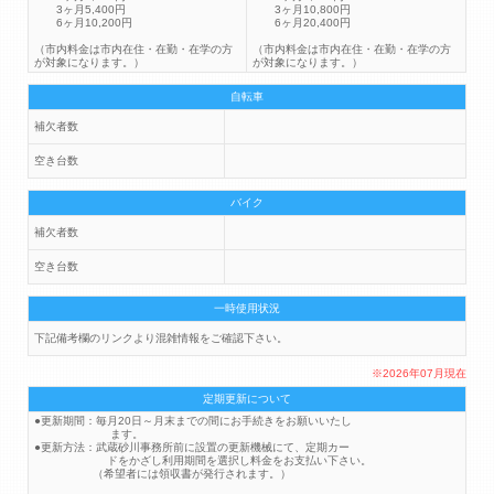
3ヶ月5,400円
3ヶ月10,800円
6ヶ月10,200円
6ヶ月20,400円
（市内料金は市内在住・在勤・在学の方
（市内料金は市内在住・在勤・在学の方
が対象になります。）
が対象になります。）
自転車
補欠者数
空き台数
バイク
補欠者数
空き台数
一時使用状況
下記備考欄のリンクより混雑情報をご確認下さい。
※2026年07月現在
定期更新について
●更新期間：毎月20日～月末までの間にお手続きをお願いいたし
ます。
●更新方法：武蔵砂川事務所前に設置の更新機械にて、定期カー
ドをかざし利用期間を選択し料金をお支払い下さい。
（希望者には領収書が発行されます。）