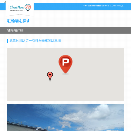
駐輪場を探す
駐輪場詳細
武蔵砂川駅第一有料自転車等駐車場