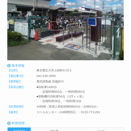
基本情報
【住所】
東京都立川市上砂町4-52-1
【電話番号】
042-536-2605
【最寄駅】
西武拝島線 武蔵砂川
【収容台数】
■自転車1460台
・定期利用800台、一時利用660台
■原動機付自転車56台（125ｃｃ迄）
・定期利用38台、一時利用18台
【利用時間】
24時間（管理人常駐時間6時30分～20時00分）
【備考】
コールセンター（24時間対応）：0120-773-281
利用形態