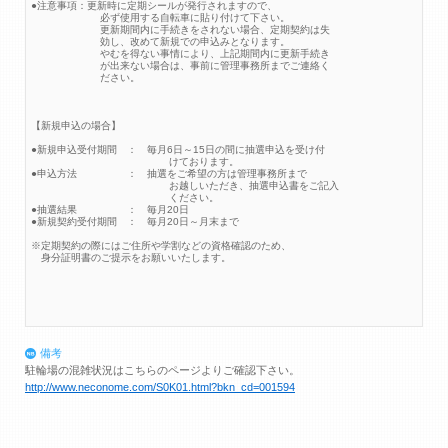
●注意事項：更新時に定期シールが発行されますので、
必ず使用する自転車に貼り付けて下さい。
更新期間内に手続きをされない場合、定期契約は失
効し、改めて新規での申込みとなります。
やむを得ない事情により、上記期間内に更新手続き
が出来ない場合は、事前に管理事務所までご連絡く
ださい。
【新規申込の場合】
●新規申込受付期間 ： 毎月6日～15日の間に抽選申込を受け付
けております。
●申込方法 ： 抽選をご希望の方は管理事務所まで
お越しいただき、抽選申込書をご記入
ください。
●抽選結果 ： 毎月20日
●新規契約受付期間 ： 毎月20日～月末まで
※定期契約の際にはご住所や学割などの資格確認のため、
身分証明書のご提示をお願いいたします。
備考
駐輪場の混雑状況はこちらのページよりご確認下さい。
http://www.neconome.com/S0K01.html?bkn_cd=001594