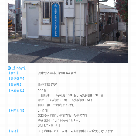
基本情報
【住所】
兵庫県芦屋市川西町 64 番先
【電話番号】
【最寄駅】
阪神本線 芦屋
【収容台数】
588台
（自転車 一時利用：207台、定期利用：310台
原付 一時利用：19台、定期利用：50台
自動二輪 一時利用：2台）
【利用時間】
24時間
窓口受付時間：午前7時から午後7時
※休業日：1月1日から1月3日、
および12月31日
【備考】
※令和8年7月1日以降 定期利用料金が変更となります。