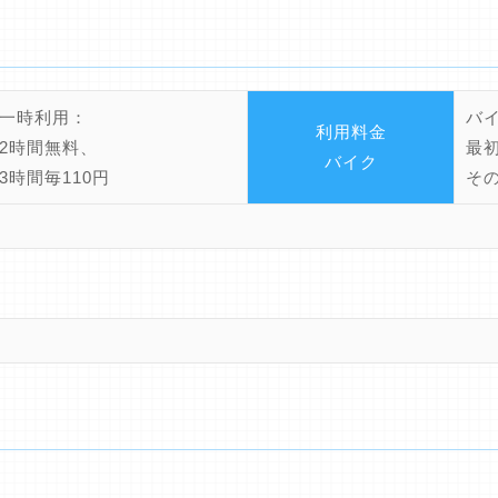
一時利用：
バ
利用料金
2時間無料、
最
バイク
3時間毎110円
その