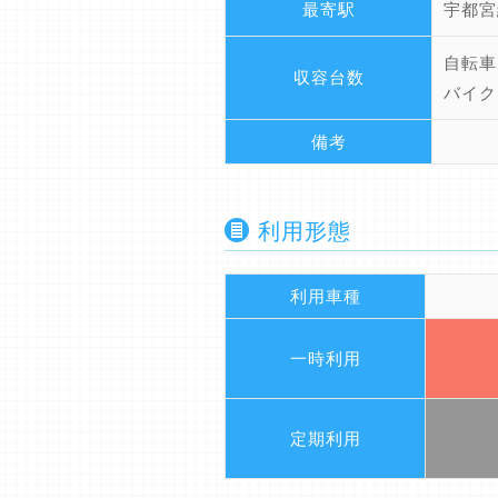
最寄駅
宇都宮
自転車
収容台数
バイク
備考
利用形態
利用車種
一時利用
定期利用