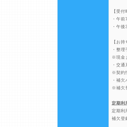
【受付
・午前
・午後
【お持
・整理
※現金
・交通
※契約
・補欠
※補欠
定期利
定期利
補欠登