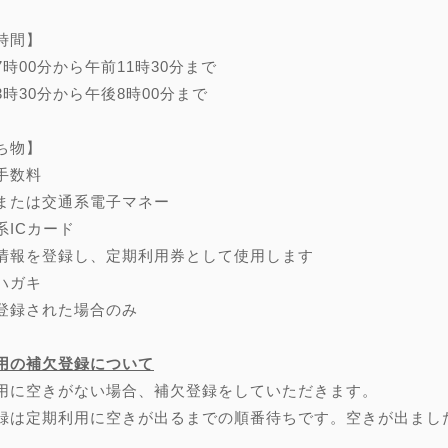
時間】
7時00分から午前11時30分まで
3時30分から午後8時00分まで
ち物】
手数料
または交通系電子マネー
系ICカード
情報を登録し、定期利用券として使用します
ハガキ
登録された場合のみ
用の補欠登録について
用に空きがない場合、補欠登録をしていただきます。
録は定期利用に空きが出るまでの順番待ちです。空きが出まし