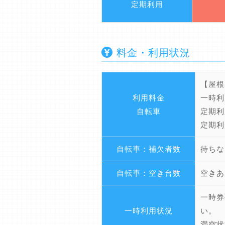
定期利用
料金・利用状況
【屋根
利用料金
一時利
自転車
定期利
定期利
自転車：補欠者数
待ちな
自転車：空き台数
空きあ
一時券
一時利用状況
い。
満空状