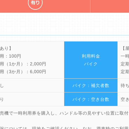
あり】
【
用：100円
利用料金
一時
用（1か月）：2,000円
バイク
定期
用（3か月）：6,000円
定期
し
バイク：補欠者数
待
り
バイク：空き台数
空
売機で一時利用券を購入し、ハンドル等の見やすい位置に取付
況については、現地をご確認ください。なお、満車時のご利用