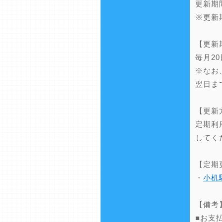
更新期
※更新
【更新
毎月2
※なお
翌日ま
【更新
定期利
してく
【定期
・
小机
【備考
■お支