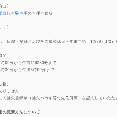
窓口】
駅自転車駐車場
の管理事務所
期間】
し、日曜・祝日およびその振替休日・年末年始（12/29～1/3）
時間】
7時00分から午前11時30分まで
3時30分から午後8時00分まで
ち物】
ありません
にて補欠登録票（補欠ハガキ送付先住所等）を記入していただ
用の更新方法について