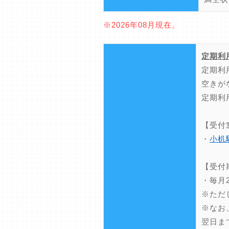
※2026年08月現在。
定期利
定期利
空きが
定期利
【受付
・
小机
【受付
・毎月
※ただ
※なお
翌日ま