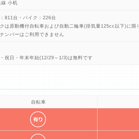
浜線 小机
：811台・バイク：226台
クは原動機付自転車および自動二輪車(排気量125cc以下)に限
ナンバーはご利用できません
・祝日・年末年始(12/29～1/3)は無料です
自転車