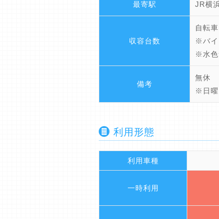
最寄駅
JR横
自転車
収容台数
※バイ
※水色
無休
備考
※日曜
利用形態
利用車種
一時利用