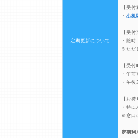
【受付
・
小机
【受付
定期更新について
・随時
※ただ
【受付
・午前
・午後
【お持
・特に
※窓口
定期利