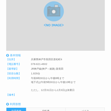
基本情報
【住所】
兵庫県神戸市長田区若松町4
【電話番号】
078-621-4602
【最寄駅】
JR神戸線(神戸～姫路) 新長田
【収容台数】
1,829台
【利用時間】
午前6時30分から午後8時まで
地下式は午前5時30分から午後10時まで
ただし、12月31日から1月3日は休業日
【備考】
利用形態
利用車種
自転車
バイク