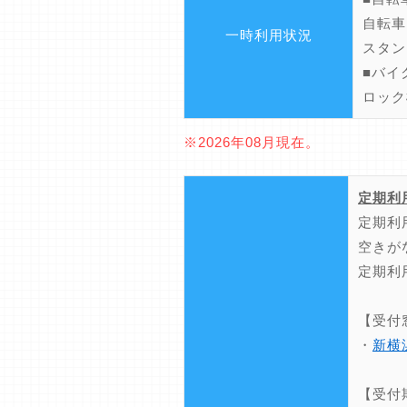
自転車
一時利用状況
スタン
■バイ
ロック
※2026年08月現在。
定期利
定期利
空きが
定期利
【受付
・
新横
【受付