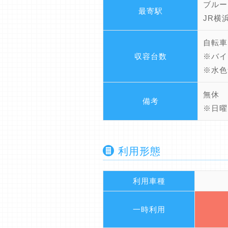
ブルー
最寄駅
JR横
自転車
収容台数
※バイ
※水色
無休
備考
※日曜
利用形態
利用車種
一時利用