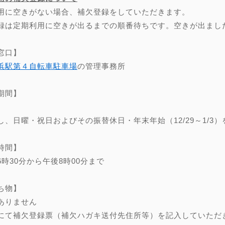
用に空きがない場合、補欠登録をしていただきます。
録は定期利用に空きが出るまでの順番待ちです。空きが出まし
窓口】
浜駅第４自転車駐車場
の管理事務所
期間】
し、日曜・祝日およびその振替休日・年末年始（12/29～1/3）
時間】
6時30分から午後8時00分まで
ち物】
ありません
にて補欠登録票（補欠ハガキ送付先住所等）を記入していただ