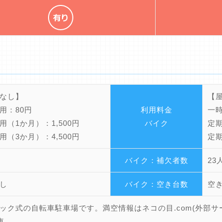
なし】
【
用：80円
利用料金
一時
用（1か月）：1,500円
バイク
定期
用（3か月）：4,500円
定期
バイク：補欠者数
23
し
バイク：空き台数
空
ック式の自転車駐車場です。満空情報はネコの目.com(外部サ
車