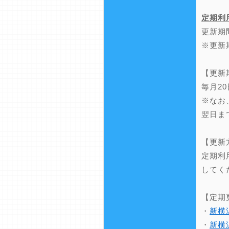
定期利
更新期
※更新
【更新
毎月2
※なお
翌日ま
【更新
定期利
してく
【定期
・
新横
・
新横