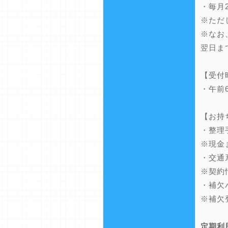
・毎月
※ただ
※なお
翌日ま
【受付
・午前
【お持
・整理
※現金
・交通
※契約
・補欠
※補欠
定期利