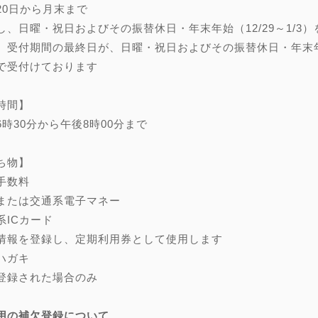
20日から月末まで
し、日曜・祝日およびその振替休日・年末年始（12/29～1/3）
、受付期間の最終日が、日曜・祝日およびその振替休日・年末年始（
で受付けております
時間】
6時30分から午後8時00分まで
ち物】
手数料
または交通系電子マネー
系ICカード
情報を登録し、定期利用券として使用します
ハガキ
登録された場合のみ
用の補欠登録について