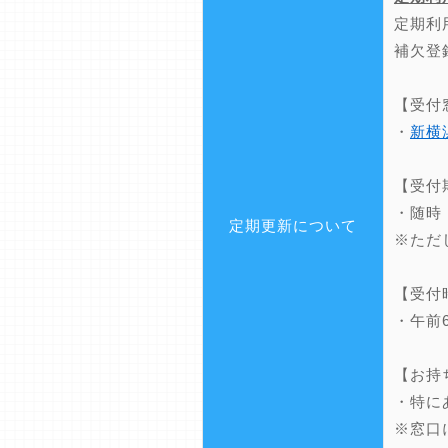
定期利
補欠登
【受付
・
新横
【受付
・随時
定期更新について
※ただ
【受付
・午前
【お持
・特に
※窓口