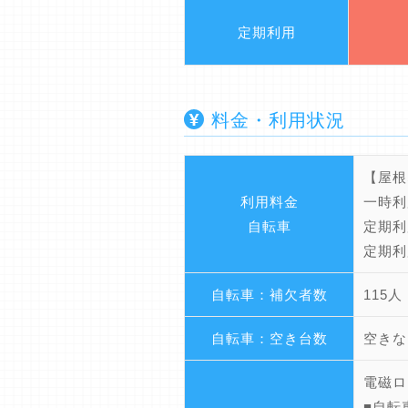
定期利用
料金・利用状況
【屋根
利用料金
一時利
自転車
定期利
定期利
自転車：補欠者数
115人
自転車：空き台数
空きな
電磁ロ
■自転