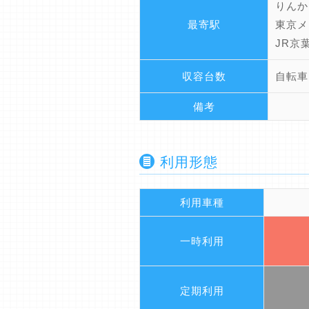
りんか
最寄駅
東京メ
JR京
収容台数
自転車
備考
利用形態
利用車種
一時利用
定期利用