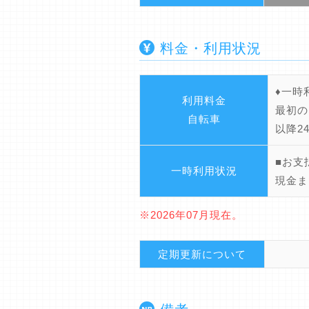
料金・利用状況
♦一時
利用料金
最初の
自転車
以降2
■お支
一時利用状況
現金ま
※2026年07月現在。
定期更新について