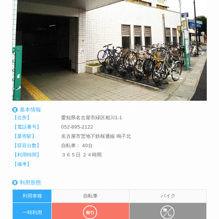
基本情報
【住所】
愛知県名古屋市緑区相川1-1
【電話番号】
052-895-2122
【最寄駅】
名古屋市営地下鉄桜通線 鳴子北
【収容台数】
自転車： 40台
【利用時間】
３６５日 ２４時間
【備考】
利用形態
利用車種
自転車
バイク
一時利用