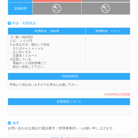
定期利用
料金・利用状況
利用料金 自転車
利用料金 バイク
【一般一回利用】
１日： １００円
※お支払方法：後払いで現金
またはｍａｎａｃａを
はじめとする
交通系ＩＣカード
※設置している
電磁ロック式精算機にて
後払い精算して下さい。
一時使用状況
早朝より混み合いますのでお早めにお越し下さい。
※2025年12月現在
定期更新について
備考
お問い合わせは表記の電話番号（管理事務所）へお願い申し上げます。