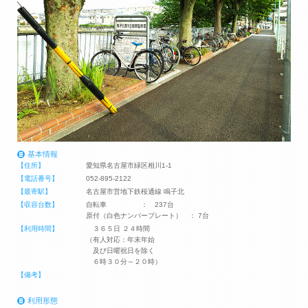
基本情報
【住所】
愛知県名古屋市緑区相川1-1
【電話番号】
052-895-2122
【最寄駅】
名古屋市営地下鉄桜通線 鳴子北
【収容台数】
自転車 ： 237台
原付（白色ナンバープレート） ： 7台
【利用時間】
３６５日 ２４時間
（有人対応：年末年始
及び日曜祝日を除く
６時３０分～２０時）
【備考】
利用形態