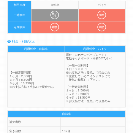
利用車種
自転車
バイク
一時利用
定期利用
料金・利用状況
利用料金 自転車
利用料金 バイク
原付（白色ナンバープレート）
電動キックボード（令和5年7月～）
【一般一回利用】
１日：２００円
【一般定期利用】
※お支払方法：後払いで現金のみ
１ケ月：2,000円
※設置しているコインポストにて
３ヶ月：5,500円
後払い精算して下さい。
６ヶ月：10,750円
※お支払方法：先払いで現金のみ
【一般定期利用】
１ケ月：3,500円
３ヶ月：9,500円
６ヶ月：18,500円
※お支払方法：先払いで現金のみ
自転車
補欠者数
-
空き台数
159台