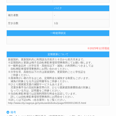
バイク
補欠者数
-
空き台数
1台
一時使用状況
※2025年12月現在
定期更新について
新規契約、更新契約共に利用該当月前月１６日から前月月末まで。
※定期契約と更新は鳴子北自転車駐車場管理事務所にてお願い致します。
※一般料金以外（大学生等・高校生以下・減免）の利用料につきましては
自転車駐車場管理事務所にお問い合わせください。
※大学生等、高校生以下の方は新規契約、更新契約ごとに学生証を
ご持参ください。
※身体障がい者の方をはじめ、定期料金を減免する制度もございます。
減免の対象となる方は証明書等をご持参ください。
※ひとり親家庭支援の減額サービスもあります。
児童扶養手当の支給対象世帯の方、ひとり親家庭医療費助成の対象と
なっている方は、証明書をご持参ください。
※当自転車駐車場では定期利用割引料金を設定しています。
詳しくは自転車駐車場管理事務所にお問合せください。
※詳しくは下記URL（名古屋市）をご覧ください。
http://www.city.nagoya.jp/ryokuseidoboku/page/0000013815.html
備考