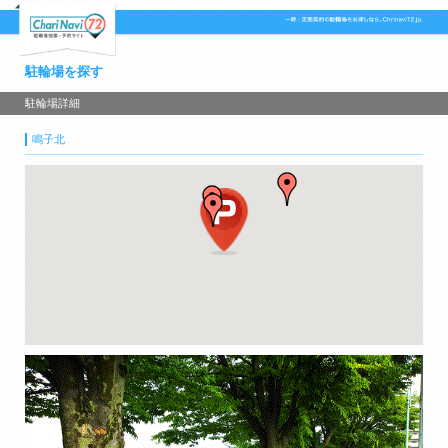
駐輪場を探す
駐輪場詳細
鳴子北