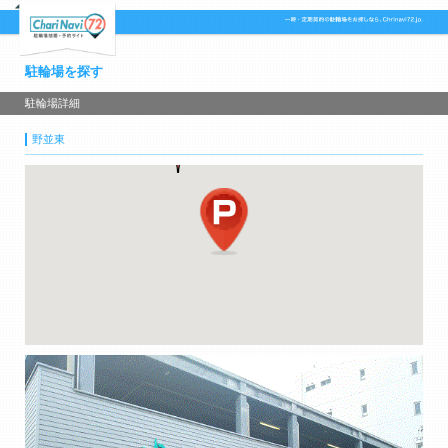
駐輪場を探す
駐輪場詳細
野並東