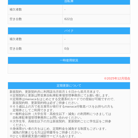
自転車
補欠者数
-
空き台数
622台
バイク
補欠者数
-
空き台数
0台
一時使用状況
※2025年12月現在
定期更新について
新規契約、更新契約共に利用該当月前月１６日から前月月末まで。
※定期契約と更新は野並東自転車駐車場管理事務所にてお願い致します。
※定期券はmanacaをはじめとする交通系ICカードでの登録が可能ですので、
新規契約時、更新契約時は必ずご持参ください。
※６５歳以上の方で名古屋市が発行するmanaca付敬老パスをお持ちの方も
定期券としてご利用できます。
※一般料金以外（大学生等・高校生以下・減免）の利用料につきましては
自転車駐車場管理事務所にお問い合わせください。
※大学生等、高校生以下の方は新規契約、更新契約ごとに学生証をご持参
ください。
※身体障がい者の方をはじめ、定期料金を減免する制度もございます。
減免の対象となる方は証明書等をご持参ください。
※ひとり親家庭支援の減額サービスもあります。