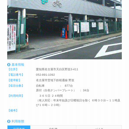
基本情報
【住所】
愛知県名古屋市天白区野並3-411
【電話番号】
052-891-1092
【最寄駅】
名古屋市営地下鉄桜通線 野並
【収容台数】
自転車 ： 877台
原付（白色ナンバープレート） ： 34台
【利用時間】
３６５日 ２４時間
（有人対応：年末年始及び日曜祝日を除く ６時３０分～１１時及
び１６時～２０時）
【備考】
利用形態