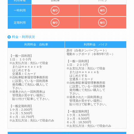
利用車種
自転車
バイク
一時利用
定期利用
料金・利用状況
利用料金 自転車
利用料金 バイク
原付（白色ナンバープレート）
電動キックボード（令和5年7月～）
【一般一回利用】
１日： １００円
【一般一回利用】
※お支払方法：先払いで現金
１日： ２００円
またはｍａｎａｃａを
※お支払方法：先払いで現金
はじめとする
またはｍａｎａｃａを
交通系ＩＣカード
はじめとする
※自転車駐車場管理事務所前
交通系ＩＣカード
に設置している一回利用券
※自転車駐車場管理事務所前
発売機にて先払い購入して
に設置している一回利用券
下さい。
発売機にて先払い購入して
※発券された一回利用券は
下さい。
管理員が見やすい場所に
※発券された一回利用券は
貼り付けて駐車して下さい。
管理員が見やすい場所に
貼り付けて駐車して下さい。
【一般定期利用】
１ケ月：2,000円
【一般定期利用】
３ヶ月：5,500円
１ケ月：3,500円
６ヶ月：10,750円
３ヶ月：9,500円
※お支払方法；先払いで現金のみ
６ヶ月：18,500円
※お支払方法：先払いで現金のみ