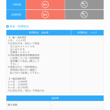
一時利用
定期利用
料金・利用状況
利用料金 自転車
利用料金 バイク
【一般一回利用】
１日： １００円
※お支払方法：先払いで現金
またはｍａｎａｃａを
はじめとする
交通系ＩＣカード
※自転車駐車場管理事務所前
に設置している一回利用券
発売機にて先払い購入して
下さい。
※発券された一回利用券は
管理員が見やすい場所に
貼り付けて駐車して下さい。
【一般定期利用】
１ケ月： 2,000円
３ヶ月： 5,500円
６ヶ月：10,750円
※お支払方法：先払いで現金のみ
自転車
補欠者数
-