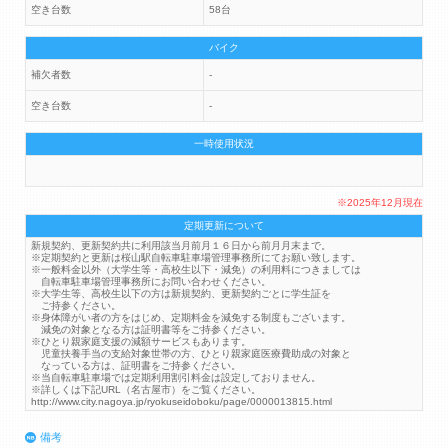
空き台数
58台
バイク
補欠者数
-
空き台数
-
一時使用状況
※2025年12月現在
定期更新について
新規契約、更新契約共に利用該当月前月１６日から前月月末まで。
※定期契約と更新は桜山駅自転車駐車場管理事務所にてお願い致します。
※一般料金以外（大学生等・高校生以下・減免）の利用料につきましては
自転車駐車場管理事務所にお問い合わせください。
※大学生等、高校生以下の方は新規契約、更新契約ごとに学生証を
ご持参ください。
※身体障がい者の方をはじめ、定期料金を減免する制度もございます。
減免の対象となる方は証明書等をご持参ください。
※ひとり親家庭支援の減額サービスもあります。
児童扶養手当の支給対象世帯の方、ひとり親家庭医療費助成の対象と
なっている方は、証明書をご持参ください。
※当自転車駐車場では定期利用割引料金は設定しておりません。
※詳しくは下記URL（名古屋市）をご覧ください。
http://www.city.nagoya.jp/ryokuseidoboku/page/0000013815.html
備考