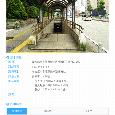
基本情報
【住所】
愛知県名古屋市瑞穂区瑞穂町字川澄1-1先
【電話番号】
052-842-1755
【最寄駅】
名古屋市営地下鉄桜通線 桜山
【収容台数】
自転車： 418台
【利用時間】
３６５日 ５時～２４時４５分
（有人対応：毎日５時～１０時
及び１５時～２４時４５分）
【備考】
利用形態
利用車種
自転車
バイク