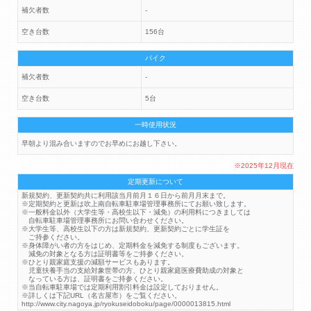
補欠者数
-
空き台数
156台
バイク
補欠者数
-
空き台数
5台
一時使用状況
早朝より混み合いますのでお早めにお越し下さい。
※2025年12月現在
定期更新について
新規契約、更新契約共に利用該当月前月１６日から前月月末まで。
※定期契約と更新は吹上南自転車駐車場管理事務所にてお願い致します。
※一般料金以外（大学生等・高校生以下・減免）の利用料につきましては
自転車駐車場管理事務所にお問い合わせください。
※大学生等、高校生以下の方は新規契約、更新契約ごとに学生証を
ご持参ください。
※身体障がい者の方をはじめ、定期料金を減免する制度もございます。
減免の対象となる方は証明書等をご持参ください。
※ひとり親家庭支援の減額サービスもあります。
児童扶養手当の支給対象世帯の方、ひとり親家庭医療費助成の対象と
なっている方は、証明書をご持参ください。
※当自転車駐車場では定期利用割引料金は設定しておりません。
※詳しくは下記URL（名古屋市）をご覧ください。
http://www.city.nagoya.jp/ryokuseidoboku/page/0000013815.html