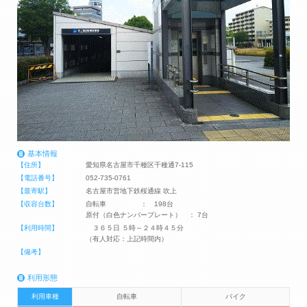
基本情報
【住所】
愛知県名古屋市千種区千種通7-115
【電話番号】
052-735-0761
【最寄駅】
名古屋市営地下鉄桜通線 吹上
【収容台数】
自転車 ： 198台
原付（白色ナンバープレート） ： 7台
【利用時間】
３６５日 ５時～２４時４５分
（有人対応：上記時間内）
【備考】
利用形態
利用車種
自転車
バイク