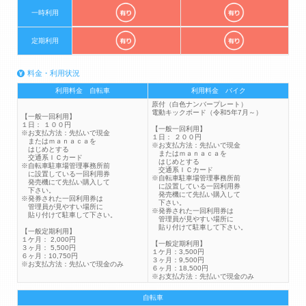
一時利用
定期利用
料金・利用状況
利用料金 自転車
利用料金 バイク
原付（白色ナンバープレート）
電動キックボード（令和5年7月～）
【一般一回利用】
１日： １００円
【一般一回利用】
※お支払方法：先払いで現金
１日： ２００円
またはｍａｎａｃａを
※お支払方法：先払いで現金
はじめとする
またはｍａｎａｃａを
交通系ＩＣカード
はじめとする
※自転車駐車場管理事務所前
交通系ＩＣカード
に設置している一回利用券
※自転車駐車場管理事務所前
発売機にて先払い購入して
に設置している一回利用券
下さい。
発売機にて先払い購入して
※発券された一回利用券は
下さい。
管理員が見やすい場所に
※発券された一回利用券は
貼り付けて駐車して下さい。
管理員が見やすい場所に
貼り付けて駐車して下さい。
【一般定期利用】
１ケ月： 2,000円
【一般定期利用】
３ヶ月： 5,500円
１ケ月：3,500円
６ヶ月：10,750円
３ヶ月：9,500円
※お支払方法：先払いで現金のみ
６ヶ月：18,500円
※お支払方法：先払いで現金のみ
自転車