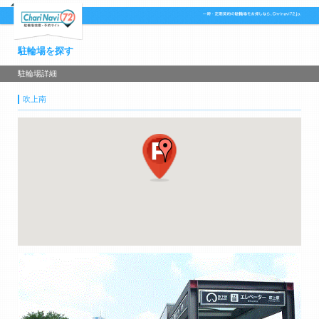
駐輪場を探す
駐輪場詳細
吹上南